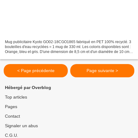
Mug publicitaire Kyoto GO02-18CGO1865 fabriqué en PET 100% recyclé. 3
bouteilles d'eau recyclées = 1 mug de 330 ml. Les coloris disponibles sont :
Orange, bleu et gris. D'une dimension de 8,5 cm et d'un diamètre de 10 cm,
le mug Kyoto vous offre une surface...
< Page précédente
Page suivante >
Hébergé par Overblog
Top articles
Pages
Contact
Signaler un abus
C.G.U.