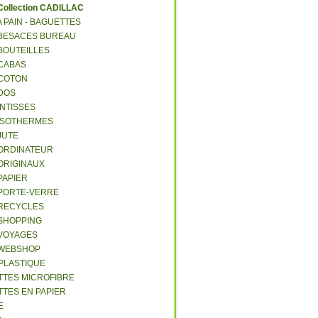
C
ollection CADILLAC
 A PAIN - BAGUETTES
- BESACES BUREAU
 BOUTEILLES
 CABAS
 COTON
 DOS
 INTISSES
- ISOTHERMES
 JUTE
- ORDINATEUR
 ORIGINAUX
 PAPIER
- PORTE-VERRE
- RECYCLES
 SHOPPING
 VOYAGES
- WEBSHOP
 PLASTIQUE
ETTES MICROFIBRE
TTES EN PAPIER
E