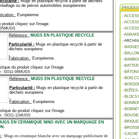
ticularité :
Mugs en plastique recyclé à partir de déchets
mballage ou de pièces automobiles européennes
PRODUI
rication :
Européenne.
- ACCES
- ACCES
 produit cliquez sur l'image.
5-05MUGS
- ACCES
- AGRAF
Référence :
MUGS EN PLASTIQUE RECYCLE
- ARCHI
Particularité :
Mugs en plastique recyclé à partir de
- BADGE
déchets européens
- BALLO
Fabrication :
Européenne.
- BAMBO
- BATTE
stique du produit cliquez sur l'image.
e : GO11-08MUGS
- BÂTON
- BOIS 
Référence :
MUGS EN PLASTIQUE RECYCLE
- BOISSO
Particularité :
Mugs en plastique recyclé à partir de
- BOÎTES
déchets européens
- BLOCS
Fabrication :
Européenne.
- BONBO
- BONNET
stique du produit cliquez sur l'image.
ce : GO11-11MUGS
- BOUGI
- BRIQU
MUGS EN CERAMIQUE NINO AVEC UN MARQUAGE EN
N.
- BROSS
- CACHE
:
Mugs en céramique blanche avec un marquage publicitaire de