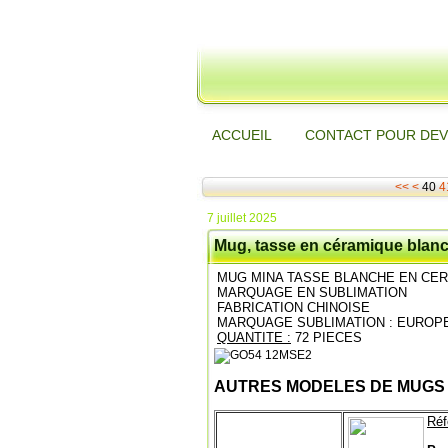
ACCUEIL
CONTACT POUR DEV
10
20
30
<<
<
40
4
7 juillet 2025
Mug, tasse en céramique blan
MUG MINA TASSE BLANCHE EN CE
MARQUAGE EN SUBLIMATION
FABRICATION CHINOISE
MARQUAGE SUBLIMATION : EUROP
QUANTITE :
72 PIECES
AUTRES MODELES DE MUGS
Réf