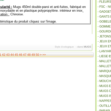
- FLEUR
ularité :
Mugs 450ml double-paroi et anti-fuites, fabriqué en
- FSC - 
inoxydable et en plastique polypropylène. intérieur en inox
- GADGE
ation :
Chinoise.
- GANTS
éristique du produit cliquez sur l'image.
- GOBEL
- GOMM
- GOURD
- JETON
- JEUX E
- JEUX E
Stylo écologique
-
dans
MUGS
- LANYA
60
70
80
90
100
200
300
400
500
600
700
800
900
1000
1100
1
42
43
44
45
46
47
48
49
50
>
>>
- LIEGE
C
- MALLE
- MALLE
- MARQU
- MASQU
- MOUCH
- MUGS 
- MUGS 
- MUGS 
- NAPPE
- OUTIL
- PARAP