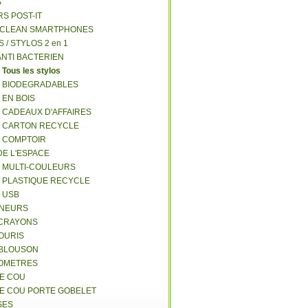
S
RS POST-IT
Y CLEAN SMARTPHONES
S / STYLOS 2 en 1
ANTI BACTERIEN
S
Tous les stylos
S BIODEGRADABLES
 EN BOIS
S CADEAUX D'AFFAIRES
S CARTON RECYCLE
S COMPTOIR
DE L'ESPACE
S MULTI-COULEURS
S PLASTIQUE RECYCLE
S USB
GNEURS
E-CRAYONS
SOURIS
 BLOUSON
MOMETRES
DE COU
DE COU PORTE GOBELET
SES