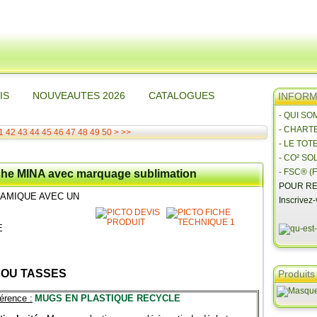
IS
NOUVEAUTES 2026
CATALOGUES
INFORMA
- QUI S
- CHART
60
70
80
90
100
200
300
400
500
600
700
800
900
1000
1100
1
42
43
44
45
46
47
48
49
50
>
>>
- LE TOT
- CO² SO
- FSC® (F
che MINA avec marquage sublimation
POUR RE
RAMIQUE AVEC UN
Inscrivez
E
 OU TASSES
Produits
érence :
MUGS EN PLASTIQUE RECYCLE