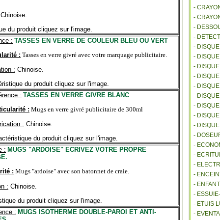
- CRAYO
Chinoise.
- CRAYO
- DESSO
ue du produit cliquez sur l'image.
- DETEC
nce :
TASSES EN VERRE DE COULEUR BLEU OU VERT
- DISQU
larité :
Tasses en verre givré avec votre marquage publicitaire.
- DISQU
- DISQU
tion :
Chinoise.
- DISQU
ristique du produit cliquez sur l'image.
- DISQU
érence :
TASSES EN VERRE GIVRE BLANC
- DISQU
- DISQU
icularité :
Mugs en verre givré publicitaire de 300ml
- DISQUE
ication :
Chinoise.
- DISQU
- DOSEU
ctéristique du produit cliquez sur l'image.
- ECONO
 :
MUGS "ARDOISE" ECRIVEZ VOTRE PROPRE
- ECRITU
E.
- ELECT
rité :
Mugs "ardoise" avec son batonnet de craie.
- ENCEI
- ENFANT
on :
Chinoise.
- ESSUI
stique du produit cliquez sur l'image.
- ETUIS
ence :
MUGS ISOTHERME DOUBLE-PAROI ET ANTI-
- EVENTA
ES.