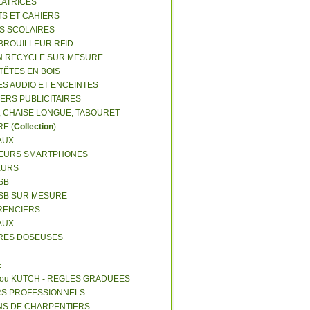
LATRICES
TS ET CAHIERS
RS SCOLAIRES
 BROUILLEUR RFID
N RECYCLE SUR MESURE
TÊTES EN BOIS
ES AUDIO ET ENCEINTES
IERS PUBLICITAIRES
E, CHAISE LONGUE, TABOURET
E (
Collection
)
AUX
GEURS SMARTPHONES
EURS
SB
USB SUR MESURE
RENCIERS
AUX
ERES DOSEUSES
E
 ou KUTCH - REGLES GRADUEES
RS PROFESSIONNELS
NS DE CHARPENTIERS