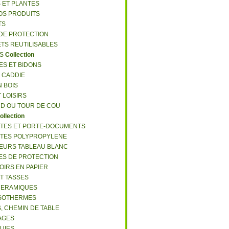
S ET PLANTES
NOS PRODUITS
TS
 DE PROTECTION
ETS REUTILISABLES
ES
Collection
ES ET BIDONS
S CADDIE
N BOIS
T LOISIRS
RD OU TOUR DE COU
ollection
TTES ET PORTE-DOCUMENTS
TTES POLYPROPYLENE
EURS TABLEAU BLANC
ES DE PROTECTION
OIRS EN PAPIER
ET TASSES
CERAMIQUES
ISOTHERMES
S, CHEMIN DE TABLE
LAGES
LUIES