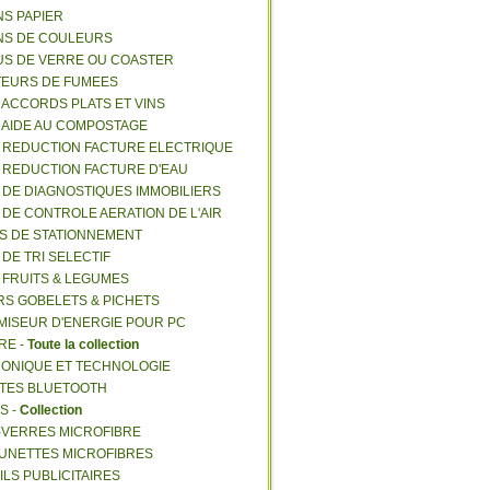
NS PAPIER
NS DE COULEURS
US DE VERRE OU COASTER
TEURS DE FUMEES
E ACCORDS PLATS ET VINS
E AIDE AU COMPOSTAGE
E REDUCTION FACTURE ELECTRIQUE
E REDUCTION FACTURE D'EAU
E DE DIAGNOSTIQUES IMMOBILIERS
E DE CONTROLE AERATION DE L'AIR
ES DE STATIONNEMENT
 DE TRI SELECTIF
E FRUITS & LEGUMES
RS GOBELETS & PICHETS
MISEUR D'ENERGIE POUR PC
RE -
Toute la collection
RONIQUE ET TECHNOLOGIE
NTES BLUETOOTH
S -
Collection
E-VERRES MICROFIBRE
 LUNETTES MICROFIBRES
ILS PUBLICITAIRES