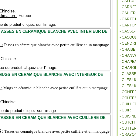
- CALCU
- CARNE
Chinoise.
- CAHIE
limation :
Europe
- CARTE
ue du produit cliquez sur l'image.
- CARTO
TASSES EN CERAMIQUE BLANCHE AVEC INTERIEUR DE
- CASSE-
- CASQU
- CENDR
 :
Tasses en céramique blanche avec petite cuillère et un marquage
- CHAIS
- CHANVR
Chinoise.
- CHAPE
ue du produit cliquez sur l'image.
- CHAR
- CLASS
MUGS EN CERAMIQUE BLANCHE AVEC INTERIEUR DE
- CLES U
- CLES 
 :
Mugs en céramique blanche avec petite cuillère et un marquage
- CONFE
- COÛTE
Chinoise.
- CUILL
- CUIR
ue du produit cliquez sur l'image.
- CUISIN
TASSES EN CERAMIQUE BLANCHE AVEC CUILLERE DE
- CUTCH
- CUTTE
 :
Tasses en céramique blanche avec petite cuillère et un marquage
- CRAYO