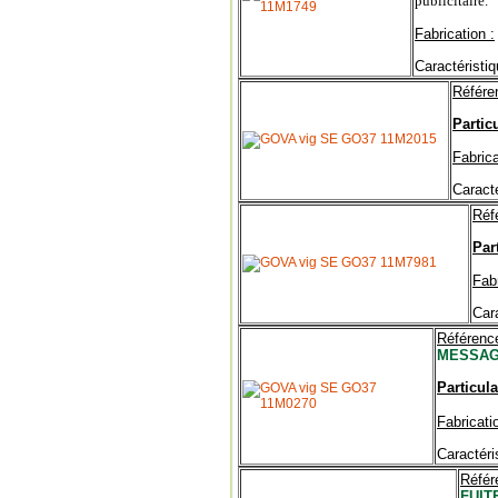
publicitaire.
Fabrication :
Caractéristiq
Référe
Particu
Fabrica
Caracté
Réf
Part
Fabr
Cara
Référence
MESSAG
Particula
Fabricati
Caractéri
Référ
FUIT