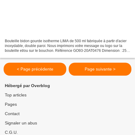
Bouteille bidon gourde isotherme LIMA de 500 ml fabriquée à partir d'acier
inoxydable, double paroi. Nous imprimons votre message ou logo sur la
bouteille et/ou sur le bouchon. Référence GO93-20AT0476 Dimension : 257
x 68 mm. MATIERE PREMIERE ET PRODUCTION...
< Page précédente
Page suivante >
Hébergé par Overblog
Top articles
Pages
Contact
Signaler un abus
C.G.U.