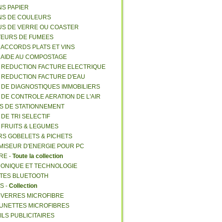
NS PAPIER
NS DE COULEURS
US DE VERRE OU COASTER
TEURS DE FUMEES
E ACCORDS PLATS ET VINS
E AIDE AU COMPOSTAGE
E REDUCTION FACTURE ELECTRIQUE
E REDUCTION FACTURE D'EAU
E DE DIAGNOSTIQUES IMMOBILIERS
E DE CONTROLE AERATION DE L'AIR
ES DE STATIONNEMENT
 DE TRI SELECTIF
E FRUITS & LEGUMES
RS GOBELETS & PICHETS
MISEUR D'ENERGIE POUR PC
RE -
Toute la collection
RONIQUE ET TECHNOLOGIE
NTES BLUETOOTH
S -
Collection
E-VERRES MICROFIBRE
 LUNETTES MICROFIBRES
ILS PUBLICITAIRES