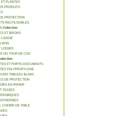
S ET PLANTES
NOS PRODUITS
TS
 DE PROTECTION
ETS REUTILISABLES
ES
Collection
ES ET BIDONS
S CADDIE
N BOIS
T LOISIRS
RD OU TOUR DE COU
ollection
TTES ET PORTE-DOCUMENTS
TTES POLYPROPYLENE
EURS TABLEAU BLANC
ES DE PROTECTION
OIRS EN PAPIER
ET TASSES
CERAMIQUES
ISOTHERMES
S, CHEMIN DE TABLE
LAGES
LUIES