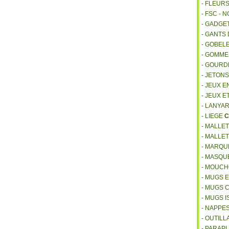
- FLEUR
- FSC - 
- GADGE
- GANTS
- GOBEL
- GOMM
- GOURD
- JETON
- JEUX E
- JEUX E
- LANYA
- LIEGE
C
- MALLE
- MALLE
- MARQU
- MASQU
- MOUCH
- MUGS 
- MUGS 
- MUGS 
- NAPPE
- OUTIL
- PARAP