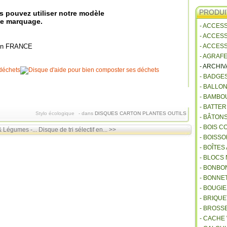
PRODUI
s pouvez utiliser notre modèle
 de marquage.
- ACCES
- ACCES
en FRANCE
- ACCES
- AGRAF
- ARCHI
- BADGE
- BALLO
- BAMBO
- BATTE
Stylo écologique
-
dans
DISQUES CARTON
PLANTES
OUTILS
- BÂTON
- BOIS 
& Légumes -...
Disque de tri sélectif en... >>
- BOISSO
- BOÎTES
- BLOCS
- BONBO
- BONNET
- BOUGI
- BRIQU
- BROSS
- CACHE