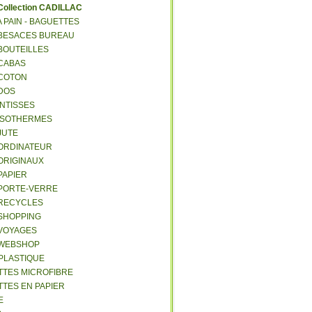
C
ollection CADILLAC
 A PAIN - BAGUETTES
- BESACES BUREAU
 BOUTEILLES
 CABAS
 COTON
 DOS
 INTISSES
- ISOTHERMES
 JUTE
- ORDINATEUR
 ORIGINAUX
 PAPIER
- PORTE-VERRE
- RECYCLES
 SHOPPING
 VOYAGES
- WEBSHOP
 PLASTIQUE
ETTES MICROFIBRE
TTES EN PAPIER
E