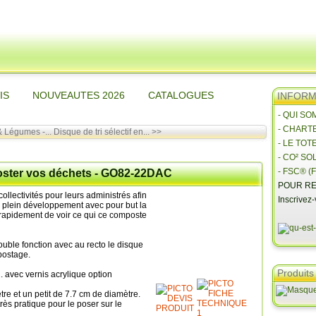
IS
NOUVEAUTES 2026
CATALOGUES
INFORMA
- QUI S
- CHART
& Légumes -...
Disque de tri sélectif en... >>
- LE TOT
- CO² SO
- FSC® (F
oster vos déchets - GO82-22DAC
POUR RE
llectivités pour leurs administrés afin
Inscrivez
n plein développement avec pour but la
 rapidement de voir ce qui ce composte
uble fonction avec au recto le disque
mpostage.
Produits
. avec vernis acrylique option
re et un petit de 7.7 cm de diamètre.
rès pratique pour le poser sur le