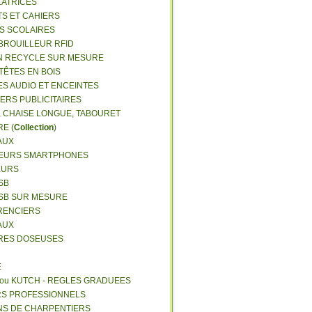
LATRICES
TS ET CAHIERS
RS SCOLAIRES
 BROUILLEUR RFID
N RECYCLE SUR MESURE
TÊTES EN BOIS
ES AUDIO ET ENCEINTES
IERS PUBLICITAIRES
E, CHAISE LONGUE, TABOURET
E (
Collection
)
AUX
GEURS SMARTPHONES
EURS
SB
USB SUR MESURE
RENCIERS
AUX
ERES DOSEUSES
E
 ou KUTCH - REGLES GRADUEES
RS PROFESSIONNELS
NS DE CHARPENTIERS