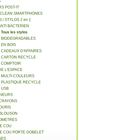
S
RS POST-IT
Y CLEAN SMARTPHONES
S / STYLOS 2 en 1
ANTI BACTERIEN
S
Tous les stylos
S BIODEGRADABLES
 EN BOIS
S CADEAUX D'AFFAIRES
S CARTON RECYCLE
S COMPTOIR
DE L'ESPACE
S MULTI-COULEURS
S PLASTIQUE RECYCLE
S USB
GNEURS
E-CRAYONS
SOURIS
 BLOUSON
MOMETRES
DE COU
DE COU PORTE GOBELET
SES