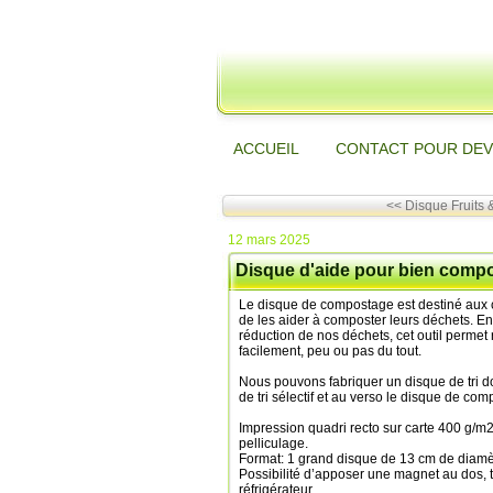
ACCUEIL
CONTACT POUR DEV
<< Disque Fruits 
12 mars 2025
Disque d'aide pour bien comp
Le disque de compostage est destiné aux co
de les aider à composter leurs déchets. E
réduction de nos déchets, cet outil permet
facilement, peu ou pas du tout.
Nous pouvons fabriquer un disque de tri do
de tri sélectif et au verso le disque de co
Impression quadri recto sur carte 400 g/m2
pelliculage.
Format: 1 grand disque de 13 cm de diamèt
Possibilité d’apposer une magnet au dos, t
réfrigérateur.