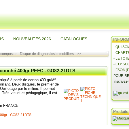
IS
NOUVEAUTES 2026
CATALOGUES
INFORMA
- QUI S
- CHART
composter...
Disque de diagnostics immobiliers... >>
- LE TOT
- CO² SO
- FSC® (F
ier couché 400gr PEFC - GO82-21DTS
POUR RE
riqué à partir de carton 400 gr/M²
Inscrivez
rillant. Deux disques, le premier de
eilletage par le milieu. Il permet
s. Très visuel et pédagogique, il est
en FRANCE
Produits