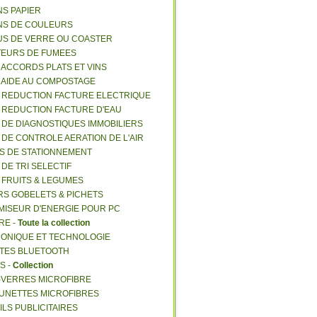
NS PAPIER
NS DE COULEURS
US DE VERRE OU COASTER
TEURS DE FUMEES
E ACCORDS PLATS ET VINS
E AIDE AU COMPOSTAGE
E REDUCTION FACTURE ELECTRIQUE
E REDUCTION FACTURE D'EAU
E DE DIAGNOSTIQUES IMMOBILIERS
E DE CONTROLE AERATION DE L'AIR
ES DE STATIONNEMENT
 DE TRI SELECTIF
E FRUITS & LEGUMES
RS GOBELETS & PICHETS
MISEUR D'ENERGIE POUR PC
RE -
Toute la collection
RONIQUE ET TECHNOLOGIE
NTES BLUETOOTH
S -
Collection
E-VERRES MICROFIBRE
 LUNETTES MICROFIBRES
ILS PUBLICITAIRES