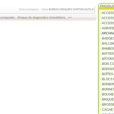
PRODUI
Stylo écologique
-
dans
BUREAU
DISQUES CARTON
OUTILS
- ACCES
composter...
Disque de diagnostics immobiliers... >>
- ACCES
- ACCES
- AGRAF
- ARCHI
- BADGE
- BALLO
- BAMBO
- BATTE
- BÂTON
- BOIS 
- BOISSO
- BOÎTES
- BLOCS
- BONBO
- BONNET
- BOUGI
- BRIQU
- BROSS
- CACHE