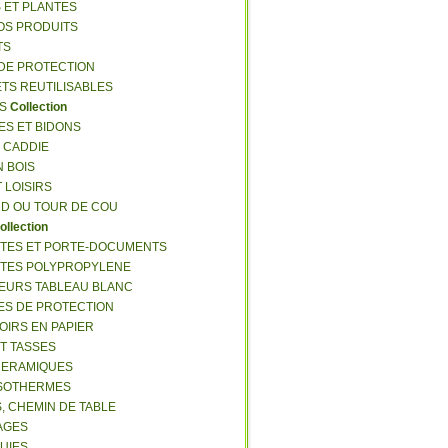
S ET PLANTES
NOS PRODUITS
TS
 DE PROTECTION
ETS REUTILISABLES
ES
Collection
ES ET BIDONS
S CADDIE
N BOIS
T LOISIRS
RD OU TOUR DE COU
ollection
TTES ET PORTE-DOCUMENTS
TTES POLYPROPYLENE
EURS TABLEAU BLANC
ES DE PROTECTION
OIRS EN PAPIER
ET TASSES
CERAMIQUES
ISOTHERMES
S, CHEMIN DE TABLE
LAGES
LUIES