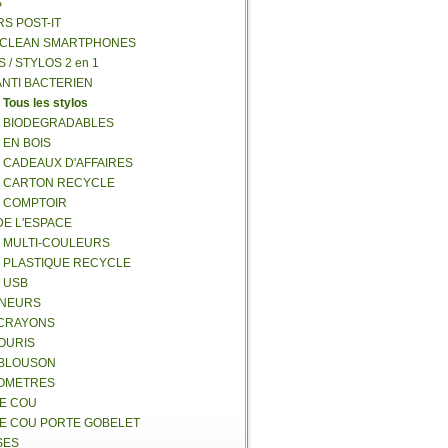
S
RS POST-IT
Y CLEAN SMARTPHONES
S / STYLOS 2 en 1
ANTI BACTERIEN
S
Tous les stylos
S BIODEGRADABLES
 EN BOIS
S CADEAUX D'AFFAIRES
S CARTON RECYCLE
S COMPTOIR
DE L'ESPACE
S MULTI-COULEURS
S PLASTIQUE RECYCLE
S USB
GNEURS
E-CRAYONS
SOURIS
 BLOUSON
MOMETRES
DE COU
DE COU PORTE GOBELET
SES