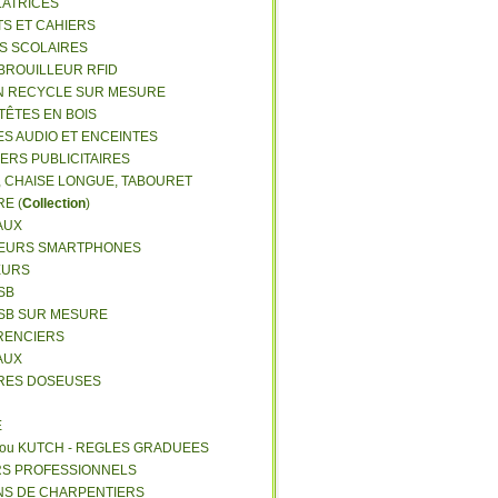
LATRICES
TS ET CAHIERS
RS SCOLAIRES
 BROUILLEUR RFID
N RECYCLE SUR MESURE
TÊTES EN BOIS
ES AUDIO ET ENCEINTES
IERS PUBLICITAIRES
E, CHAISE LONGUE, TABOURET
E (
Collection
)
AUX
GEURS SMARTPHONES
EURS
SB
USB SUR MESURE
RENCIERS
AUX
ERES DOSEUSES
E
 ou KUTCH - REGLES GRADUEES
RS PROFESSIONNELS
NS DE CHARPENTIERS