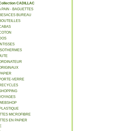
C
ollection CADILLAC
 A PAIN - BAGUETTES
- BESACES BUREAU
 BOUTEILLES
 CABAS
 COTON
 DOS
 INTISSES
- ISOTHERMES
 JUTE
- ORDINATEUR
 ORIGINAUX
 PAPIER
- PORTE-VERRE
- RECYCLES
 SHOPPING
 VOYAGES
- WEBSHOP
 PLASTIQUE
ETTES MICROFIBRE
TTES EN PAPIER
E