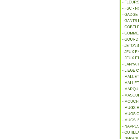
- FLEUR
- FSC - 
- GADGE
- GANTS
- GOBEL
- GOMM
- GOURD
- JETON
- JEUX E
- JEUX E
- LANYA
- LIEGE
C
- MALLE
- MALLE
- MARQU
- MASQU
- MOUCH
- MUGS 
- MUGS 
- MUGS 
- NAPPE
- OUTIL
- PARAP