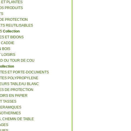
S ET PLANTES
NOS PRODUITS
TS
 DE PROTECTION
ETS REUTILISABLES
ES
Collection
ES ET BIDONS
S CADDIE
N BOIS
T LOISIRS
RD OU TOUR DE COU
ollection
TTES ET PORTE-DOCUMENTS
TTES POLYPROPYLENE
EURS TABLEAU BLANC
ES DE PROTECTION
OIRS EN PAPIER
ET TASSES
CERAMIQUES
ISOTHERMES
S, CHEMIN DE TABLE
LAGES
LUIES