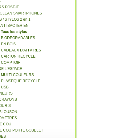
S
RS POST-IT
Y CLEAN SMARTPHONES
S / STYLOS 2 en 1
ANTI BACTERIEN
S
Tous les stylos
S BIODEGRADABLES
 EN BOIS
S CADEAUX D'AFFAIRES
S CARTON RECYCLE
S COMPTOIR
DE L'ESPACE
S MULTI-COULEURS
S PLASTIQUE RECYCLE
S USB
GNEURS
E-CRAYONS
SOURIS
 BLOUSON
MOMETRES
DE COU
DE COU PORTE GOBELET
SES