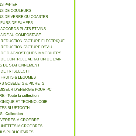
NS PAPIER
NS DE COULEURS
US DE VERRE OU COASTER
TEURS DE FUMEES
E ACCORDS PLATS ET VINS
E AIDE AU COMPOSTAGE
E REDUCTION FACTURE ELECTRIQUE
E REDUCTION FACTURE D'EAU
E DE DIAGNOSTIQUES IMMOBILIERS
E DE CONTROLE AERATION DE L'AIR
ES DE STATIONNEMENT
 DE TRI SELECTIF
E FRUITS & LEGUMES
RS GOBELETS & PICHETS
MISEUR D'ENERGIE POUR PC
RE -
Toute la collection
RONIQUE ET TECHNOLOGIE
NTES BLUETOOTH
S -
Collection
E-VERRES MICROFIBRE
 LUNETTES MICROFIBRES
ILS PUBLICITAIRES