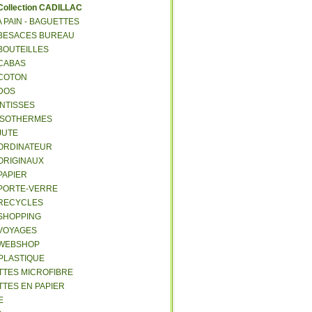
C
ollection CADILLAC
 A PAIN - BAGUETTES
- BESACES BUREAU
 BOUTEILLES
 CABAS
 COTON
 DOS
 INTISSES
- ISOTHERMES
 JUTE
- ORDINATEUR
 ORIGINAUX
 PAPIER
- PORTE-VERRE
- RECYCLES
 SHOPPING
 VOYAGES
- WEBSHOP
 PLASTIQUE
ETTES MICROFIBRE
TTES EN PAPIER
E