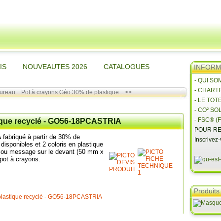
IS
NOUVEAUTES 2026
CATALOGUES
INFORMA
- QUI S
- CHART
ureau...
Pot à crayons Géo 30% de plastique... >>
- LE TOT
- CO² SO
- FSC® (F
tique recyclé - GO56-18PCASTRIA
POUR RE
A
fabriqué à partir de 30% de
Inscrivez
 disponibles et 2 coloris en plastique
o ou message sur le devant (50 mm x
pot à crayons.
Produits