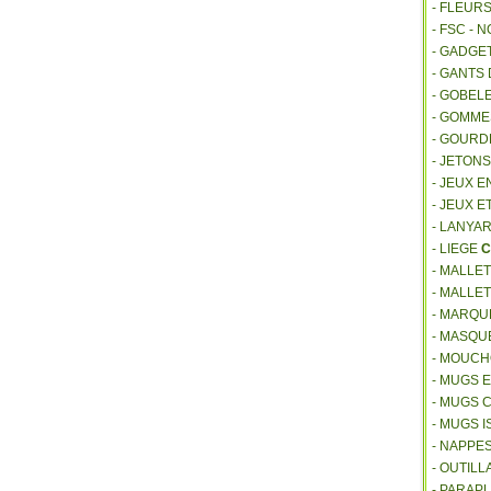
- FLEUR
- FSC - 
- GADGE
- GANTS
- GOBEL
- GOMM
- GOURD
- JETON
- JEUX E
- JEUX E
- LANYA
- LIEGE
C
- MALLE
- MALLE
- MARQU
- MASQU
- MOUCH
- MUGS 
- MUGS 
- MUGS 
- NAPPE
- OUTIL
- PARAP