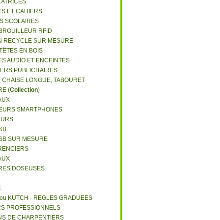
LATRICES
TS ET CAHIERS
RS SCOLAIRES
 BROUILLEUR RFID
N RECYCLE SUR MESURE
TÊTES EN BOIS
ES AUDIO ET ENCEINTES
IERS PUBLICITAIRES
E, CHAISE LONGUE, TABOURET
E (
Collection
)
AUX
GEURS SMARTPHONES
EURS
SB
USB SUR MESURE
RENCIERS
AUX
ERES DOSEUSES
E
 ou KUTCH - REGLES GRADUEES
RS PROFESSIONNELS
NS DE CHARPENTIERS