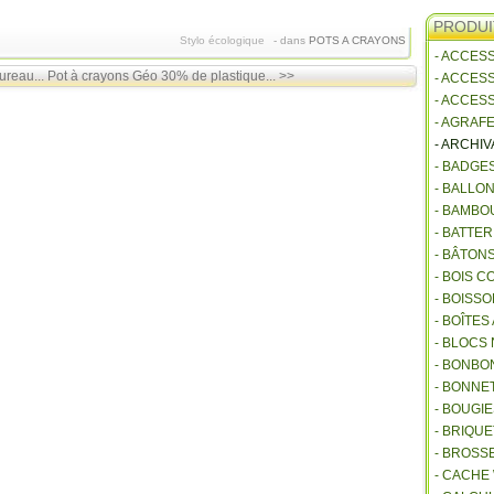
PRODUI
Stylo écologique
-
dans
POTS A CRAYONS
- ACCES
ureau...
Pot à crayons Géo 30% de plastique... >>
- ACCES
- ACCES
- AGRAF
- ARCHI
- BADGE
- BALLO
- BAMBO
- BATTE
- BÂTON
- BOIS 
- BOISSO
- BOÎTES
- BLOCS
- BONBO
- BONNET
- BOUGI
- BRIQU
- BROSS
- CACHE