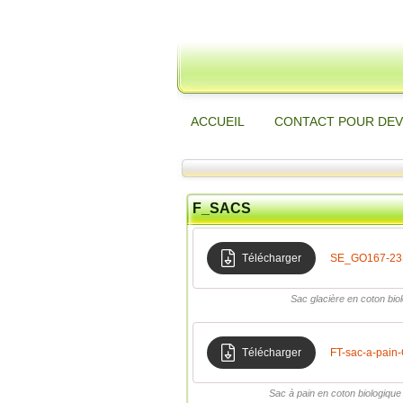
ACCUEIL
CONTACT POUR DEV
F_SACS
Télécharger
SE_GO167-23S
Sac glacière en coton bio
Télécharger
FT-sac-a-pai
Sac à pain en coton biologiqu