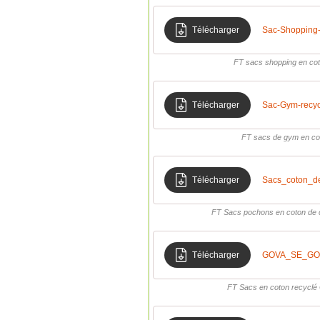
Télécharger
Sac-Shopping
FT sacs shopping en co
Télécharger
Sac-Gym-recy
FT sacs de gym en co
Télécharger
Sacs_coton_d
FT Sacs pochons en coton de
Télécharger
GOVA_SE_GO
FT Sacs en coton recycl