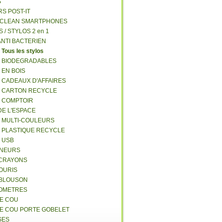
S
RS POST-IT
Y CLEAN SMARTPHONES
S / STYLOS 2 en 1
ANTI BACTERIEN
S
Tous les stylos
S BIODEGRADABLES
 EN BOIS
S CADEAUX D'AFFAIRES
S CARTON RECYCLE
S COMPTOIR
DE L'ESPACE
S MULTI-COULEURS
S PLASTIQUE RECYCLE
S USB
GNEURS
E-CRAYONS
SOURIS
 BLOUSON
MOMETRES
DE COU
DE COU PORTE GOBELET
SES