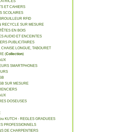
LATRICES
TS ET CAHIERS
RS SCOLAIRES
 BROUILLEUR RFID
N RECYCLE SUR MESURE
TÊTES EN BOIS
ES AUDIO ET ENCEINTES
IERS PUBLICITAIRES
E, CHAISE LONGUE, TABOURET
E (
Collection
)
AUX
GEURS SMARTPHONES
EURS
SB
USB SUR MESURE
RENCIERS
AUX
ERES DOSEUSES
E
 ou KUTCH - REGLES GRADUEES
RS PROFESSIONNELS
NS DE CHARPENTIERS