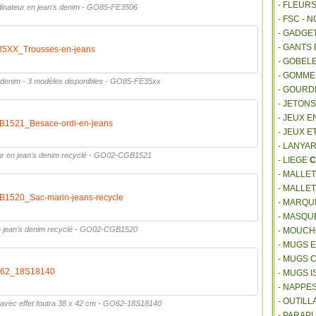
- FLEUR
dinateur en jean's denim - GO85-FE3506
- FSC - 
- GADGE
- GANTS
XX_Trousses-en-jeans
- GOBEL
- GOMM
 denim - 3 modèles disponibles - GO85-FE35xx
- GOURD
- JETON
- JEUX E
521_Besace-ordi-en-jeans
- JEUX E
- LANYA
ur en jean's denim recyclé - GO02-CGB1521
- LIEGE
C
- MALLE
- MALLE
520_Sac-marin-jeans-recycle
- MARQU
- MASQU
n jean's denim recyclé - GO02-CGB1520
- MOUCH
- MUGS 
- MUGS 
62_18S18140
- MUGS 
- NAPPE
- OUTIL
 avec effet foutra 38 x 42 cm - GO62-18S18140
- PARAP