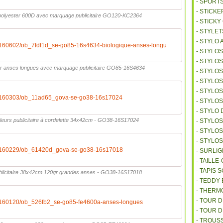
- SPORT
- STICKE
 polyester 600D avec marquage publicitaire GO120-KC2364
- STICK
- STYLET
- STYLO 
0160602/ob_7fdf1d_se-go85-16s4634-biologique-anses-longu
- STYLO
- STYLO
gr anses longues avec marquage publicitaire GO85-16S4634
- STYLOS
- STYLO
- STYLO
20160303/ob_11ad65_gova-se-go38-16s17024
- STYLO
- STYLO 
leurs publicitaire à cordelette 34x42cm - GO38-16S17024
- STYLO
- STYLO
- STYLO
20160229/ob_61420d_gova-se-go38-16s17018
- SURLI
- TAILL
- TAPIS 
ublicitaire 38x42cm 120gr grandes anses - GO38-16S17018
- TEDDY
- THER
- TOUR 
0160120/ob_526fb2_se-go85-fe4600a-anses-longues
- TOUR 
- TROUS