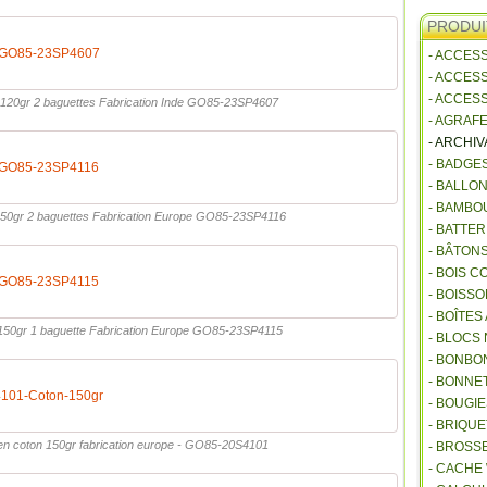
PRODUI
n-GO85-23SP4607
- ACCES
- ACCES
- ACCES
u 120gr 2 baguettes Fabrication Inde GO85-23SP4607
- AGRAF
- ARCHI
- BADGE
n-GO85-23SP4116
- BALLO
- BAMBO
 150gr 2 baguettes Fabrication Europe GO85-23SP4116
- BATTE
- BÂTON
- BOIS 
n-GO85-23SP4115
- BOISSO
- BOÎTES
 150gr 1 baguette Fabrication Europe GO85-23SP4115
- BLOCS
- BONBO
- BONNET
101-Coton-150gr
- BOUGI
- BRIQU
en coton 150gr fabrication europe - GO85-20S4101
- BROSS
- CACHE