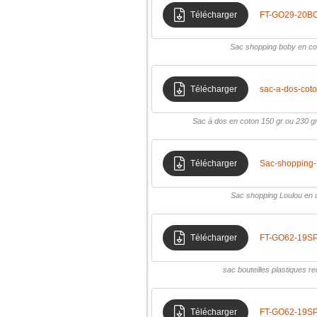
Télécharger
FT-GO29-20BO
Sac shopping boby en co
Télécharger
sac-a-dos-cot
Sac à dos en coton 150 gr ou 230 g
Télécharger
Sac-shoppin
Sac shopping Loulou en 
Télécharger
FT-GO62-19SP
sac bouteilles plastiques 
Télécharger
FT-GO62-19SP