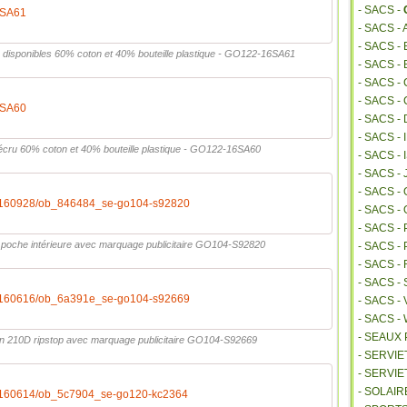
- SACS -
SA61
- SACS -
- SACS 
disponibles 60% coton et 40% bouteille plastique - GO122-16SA61
- SACS -
- SACS -
- SACS -
SA60
- SACS -
- SACS -
ru 60% coton et 40% bouteille plastique - GO122-16SA60
- SACS 
- SACS -
- SACS 
20160928/ob_846484_se-go104-s92820
- SACS -
- SACS -
poche intérieure avec marquage publicitaire GO104-S92820
- SACS 
- SACS 
- SACS -
20160616/ob_6a391e_se-go104-s92669
- SACS -
- SACS 
- SEAUX
on 210D ripstop avec marquage publicitaire GO104-S92669
- SERVI
- SERVIE
- SOLAIR
20160614/ob_5c7904_se-go120-kc2364