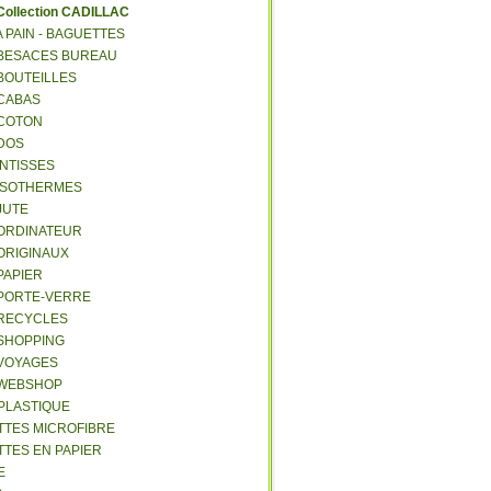
C
ollection CADILLAC
 A PAIN - BAGUETTES
- BESACES BUREAU
 BOUTEILLES
 CABAS
 COTON
 DOS
 INTISSES
- ISOTHERMES
 JUTE
- ORDINATEUR
 ORIGINAUX
 PAPIER
- PORTE-VERRE
- RECYCLES
 SHOPPING
 VOYAGES
- WEBSHOP
 PLASTIQUE
ETTES MICROFIBRE
TTES EN PAPIER
E