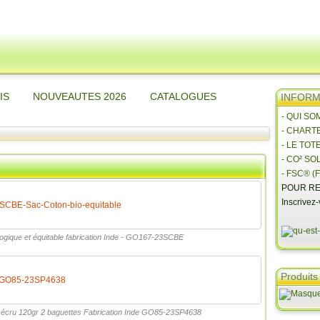
IS
NOUVEAUTES 2026
CATALOGUES
INFORMA
- QUI S
- CHART
- LE TOT
- CO² SO
- FSC® (F
POUR RE
Inscrivez
CBE-Sac-Coton-bio-equitable
logique et équitable fabrication Inde - GO167-23SCBE
Produits
n-GO85-23SP4638
e écru 120gr 2 baguettes Fabrication Inde GO85-23SP4638