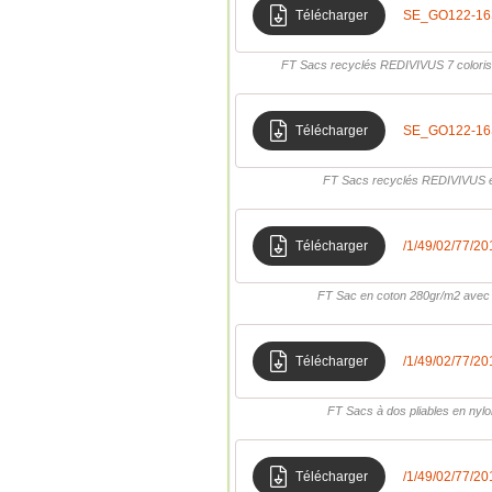
Télécharger
SE_GO122-16
FT Sacs recyclés REDIVIVUS 7 coloris 
Télécharger
SE_GO122-16
FT Sacs recyclés REDIVIVUS éc
Télécharger
/1/49/02/77/
FT Sac en coton 280gr/m2 avec 
Télécharger
/1/49/02/77/
FT Sacs à dos pliables en nyl
Télécharger
/1/49/02/77/