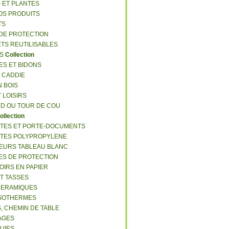
S ET PLANTES
NOS PRODUITS
TS
 DE PROTECTION
ETS REUTILISABLES
ES
Collection
ES ET BIDONS
S CADDIE
N BOIS
T LOISIRS
RD OU TOUR DE COU
ollection
TTES ET PORTE-DOCUMENTS
TTES POLYPROPYLENE
EURS TABLEAU BLANC
ES DE PROTECTION
OIRS EN PAPIER
ET TASSES
CERAMIQUES
ISOTHERMES
S, CHEMIN DE TABLE
LAGES
LUIES