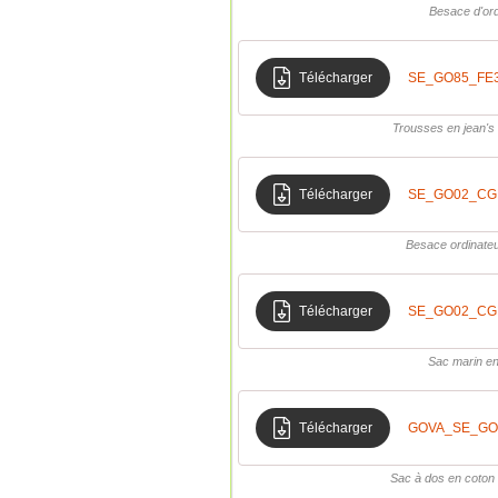
Besace d'or
Télécharger
SE_GO85_FE35
Trousses en jean's
Télécharger
SE_GO02_CGB1
Besace ordinate
Télécharger
SE_GO02_CGB1
Sac marin e
Télécharger
GOVA_SE_GO
Sac à dos en coton