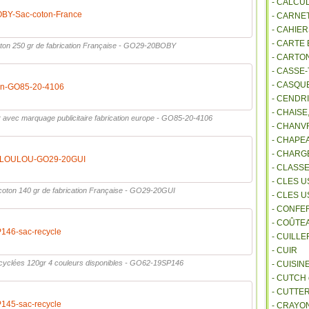
- CALCU
BY-Sac-coton-France
- CARNE
- CAHIE
- CARTE
ton 250 gr de fabrication Française - GO29-20BOBY
- CARTO
- CASSE-
- CASQU
on-GO85-20-4106
- CENDR
- CHAIS
r avec marquage publicitaire fabrication europe - GO85-20-4106
- CHANVR
- CHAPE
- CHAR
g-LOULOU-GO29-20GUI
- CLASS
- CLES U
coton 140 gr de fabrication Française - GO29-20GUI
- CLES 
- CONFE
- COÛTE
146-sac-recycle
- CUILL
- CUIR
recyclées 120gr 4 couleurs disponibles - GO62-19SP146
- CUISIN
- CUTCH
- CUTTE
145-sac-recycle
- CRAYO