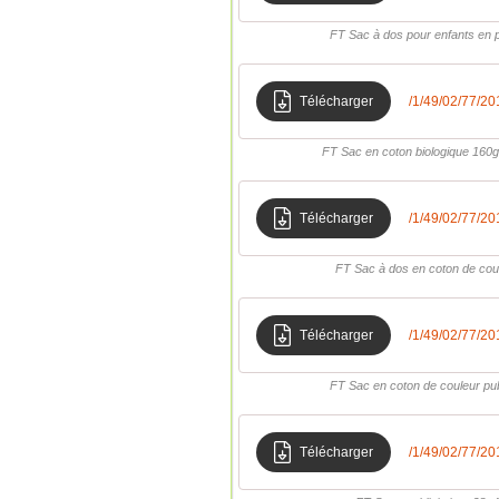
FT Sac à dos pour enfants en
Télécharger
/1/49/02/77/2
FT Sac en coton biologique 160
Télécharger
/1/49/02/77/
FT Sac à dos en coton de cou
Télécharger
/1/49/02/77/
FT Sac en coton de couleur p
Télécharger
/1/49/02/77/2