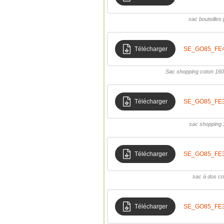
sac bouteille
Télécharger
SE_GO85_FE4
Sac shopping coton 16
Télécharger
SE_GO85_FE35
sac shopping
Télécharger
SE_GO85_FE3
sac à dos co
Télécharger
SE_GO85_FE35