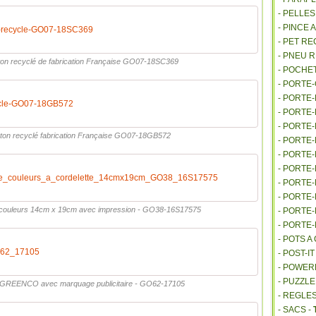
- PELLE
- PINCE 
-recycle-GO07-18SC369
- PET R
- PNEU 
ton recyclé de fabrication Française GO07-18SC369
- POCHE
- PORTE
- PORTE
cle-GO07-18GB572
- PORTE
- PORTE
ton recyclé fabrication Française GO07-18GB572
- PORTE
- PORTE
- PORTE
e_couleurs_a_cordelette_14cmx19cm_GO38_16S17575
- PORTE
- PORTE
 couleurs 14cm x 19cm avec impression - GO38-16S17575
- PORTE
- PORTE
- POTS 
62_17105
- POST-I
- POWE
- PUZZLE
é GREENCO avec marquage publicitaire - GO62-17105
- REGLES
- SACS -