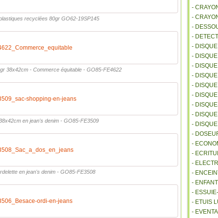
- CRAYO
- CRAYO
s plastiques recyclées 80gr GO62-19SP145
- DESSO
- DETEC
- DISQU
622_Commerce_equitable
- DISQU
- DISQU
0gr 38x42cm - Commerce équitable - GO85-FE4622
- DISQU
- DISQU
- DISQU
09_sac-shopping-en-jeans
- DISQU
- DISQUE
 38x42cm en jean's denim - GO85-FE3509
- DISQU
- DOSEU
- ECONO
508_Sac_a_dos_en_jeans
- ECRITU
- ELECT
rdelette en jean's denim - GO85-FE3508
- ENCEI
- ENFANT
- ESSUI
06_Besace-ordi-en-jeans
- ETUIS
- EVENTA