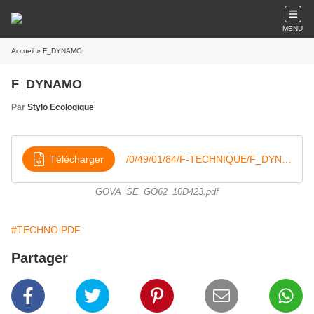
MENU
Accueil
» F_DYNAMO
F_DYNAMO
Par
Stylo Ecologique
Télécharger
/0/49/01/84/F-TECHNIQUE/F_DYNAMO/GOVA_SE_GO62_10D423
GOVA_SE_GO62_10D423.pdf
#TECHNO PDF
Partager