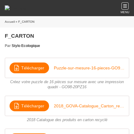
MENU
Accueil
» F_CARTON
F_CARTON
Par
Stylo Ecologique
Télécharger
Puzzle-sur-mesure-16-pieces-GO98-20PZ16
Créez votre puzzle de 16 pièces sur mesure avec une impression
quadri - GO98-20PZ16
Télécharger
2018_GOVA-Catalogue_Carton_recycle
2018 Catalogue des produits en carton recyclé