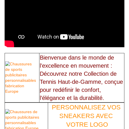
Bienvenue dans le monde de
l’excellence en mouvement :
Découvrez notre Collection de
Tennis Haut-de-Gamme, conçue
pour redéfinir le confort,
l’élégance et la durabilité.
PERSONNALISEZ VOS
SNEAKERS AVEC
VOTRE LOGO