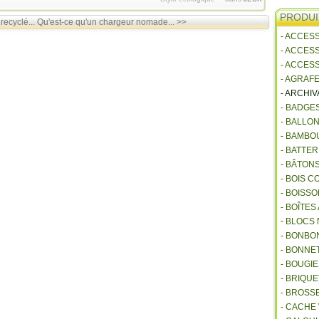
PRODUI
recyclé...
Qu'est-ce qu'un chargeur nomade... >>
- ACCES
- ACCES
- ACCES
- AGRAF
- ARCHI
- BADGE
- BALLO
- BAMBO
- BATTE
- BÂTON
- BOIS 
- BOISSO
- BOÎTES
- BLOCS
- BONBO
- BONNET
- BOUGI
- BRIQU
- BROSS
- CACHE