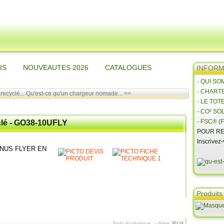
IS
NOUVEAUTES 2026
CATALOGUES
INFORMA
- QUI S
- CHART
recyclé...
Qu'est-ce qu'un chargeur nomade... >>
- LE TOT
- CO² SO
- FSC® (F
yclé - GO38-10UFLY
POUR RE
Inscrivez
NUS FLYER EN
Produits
Stylo écologique
-
dans
JEUX