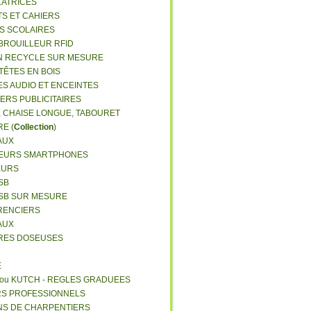
LATRICES
TS ET CAHIERS
RS SCOLAIRES
 BROUILLEUR RFID
N RECYCLE SUR MESURE
TÊTES EN BOIS
ES AUDIO ET ENCEINTES
IERS PUBLICITAIRES
E, CHAISE LONGUE, TABOURET
E (
Collection
)
AUX
GEURS SMARTPHONES
EURS
SB
USB SUR MESURE
RENCIERS
AUX
ERES DOSEUSES
E
 ou KUTCH - REGLES GRADUEES
RS PROFESSIONNELS
NS DE CHARPENTIERS