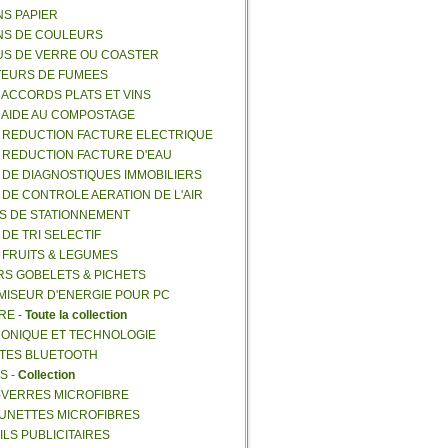
NS PAPIER
NS DE COULEURS
US DE VERRE OU COASTER
TEURS DE FUMEES
E ACCORDS PLATS ET VINS
E AIDE AU COMPOSTAGE
E REDUCTION FACTURE ELECTRIQUE
E REDUCTION FACTURE D'EAU
E DE DIAGNOSTIQUES IMMOBILIERS
E DE CONTROLE AERATION DE L'AIR
ES DE STATIONNEMENT
 DE TRI SELECTIF
E FRUITS & LEGUMES
RS GOBELETS & PICHETS
MISEUR D'ENERGIE POUR PC
RE -
Toute la collection
RONIQUE ET TECHNOLOGIE
NTES BLUETOOTH
S -
Collection
E-VERRES MICROFIBRE
 LUNETTES MICROFIBRES
ILS PUBLICITAIRES