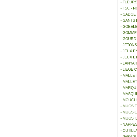
- FLEUR
- FSC - 
- GADGE
- GANTS
- GOBEL
- GOMM
- GOURD
- JETON
- JEUX E
- JEUX E
- LANYA
- LIEGE
C
- MALLE
- MALLE
- MARQU
- MASQU
- MOUCH
- MUGS 
- MUGS 
- MUGS 
- NAPPE
- OUTIL
- PARAP