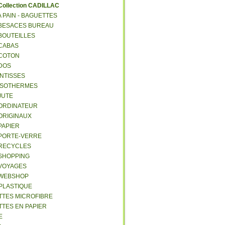
C
ollection CADILLAC
 A PAIN - BAGUETTES
- BESACES BUREAU
 BOUTEILLES
 CABAS
 COTON
 DOS
 INTISSES
- ISOTHERMES
 JUTE
- ORDINATEUR
 ORIGINAUX
 PAPIER
- PORTE-VERRE
- RECYCLES
 SHOPPING
 VOYAGES
- WEBSHOP
 PLASTIQUE
ETTES MICROFIBRE
TTES EN PAPIER
E