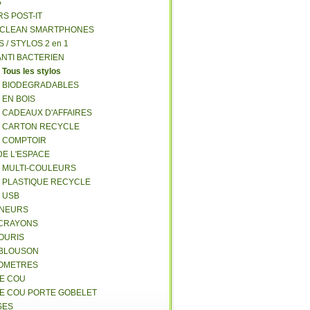
S
RS POST-IT
Y CLEAN SMARTPHONES
S / STYLOS 2 en 1
ANTI BACTERIEN
S
Tous les stylos
S BIODEGRADABLES
 EN BOIS
S CADEAUX D'AFFAIRES
S CARTON RECYCLE
S COMPTOIR
DE L'ESPACE
S MULTI-COULEURS
S PLASTIQUE RECYCLE
S USB
GNEURS
E-CRAYONS
SOURIS
 BLOUSON
MOMETRES
DE COU
DE COU PORTE GOBELET
SES