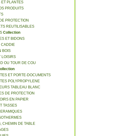
S ET PLANTES
NOS PRODUITS
TS
 DE PROTECTION
ETS REUTILISABLES
ES
Collection
ES ET BIDONS
S CADDIE
N BOIS
T LOISIRS
RD OU TOUR DE COU
ollection
TTES ET PORTE-DOCUMENTS
TTES POLYPROPYLENE
EURS TABLEAU BLANC
ES DE PROTECTION
OIRS EN PAPIER
ET TASSES
CERAMIQUES
ISOTHERMES
S, CHEMIN DE TABLE
LAGES
LUIES