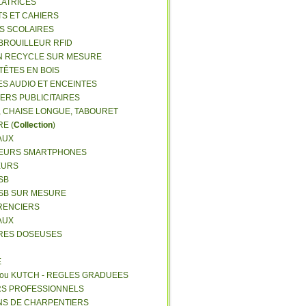
LATRICES
TS ET CAHIERS
RS SCOLAIRES
 BROUILLEUR RFID
N RECYCLE SUR MESURE
TÊTES EN BOIS
ES AUDIO ET ENCEINTES
IERS PUBLICITAIRES
E, CHAISE LONGUE, TABOURET
E (
Collection
)
AUX
GEURS SMARTPHONES
EURS
SB
USB SUR MESURE
RENCIERS
AUX
ERES DOSEUSES
E
 ou KUTCH - REGLES GRADUEES
RS PROFESSIONNELS
NS DE CHARPENTIERS