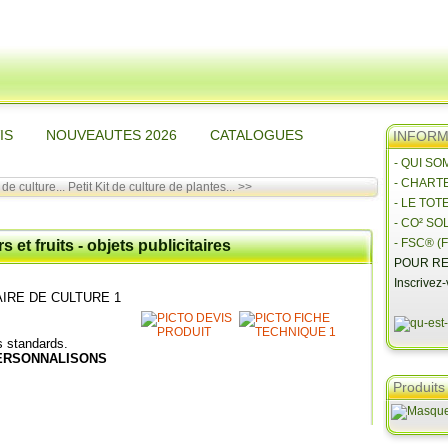
IS
NOUVEAUTES 2026
CATALOGUES
INFORMA
- QUI S
- CHART
de culture...
Petit Kit de culture de plantes... >>
- LE TOT
- CO² SO
- FSC® (F
 et fruits - objets publicitaires
POUR RE
Inscrivez
AIRE DE CULTURE 1
 standards.
PERSONNALISONS
Produits