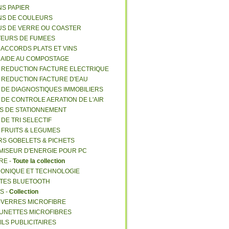
NS PAPIER
NS DE COULEURS
US DE VERRE OU COASTER
TEURS DE FUMEES
E ACCORDS PLATS ET VINS
E AIDE AU COMPOSTAGE
E REDUCTION FACTURE ELECTRIQUE
E REDUCTION FACTURE D'EAU
E DE DIAGNOSTIQUES IMMOBILIERS
E DE CONTROLE AERATION DE L'AIR
ES DE STATIONNEMENT
 DE TRI SELECTIF
E FRUITS & LEGUMES
RS GOBELETS & PICHETS
MISEUR D'ENERGIE POUR PC
RE -
Toute la collection
RONIQUE ET TECHNOLOGIE
NTES BLUETOOTH
S -
Collection
E-VERRES MICROFIBRE
 LUNETTES MICROFIBRES
ILS PUBLICITAIRES