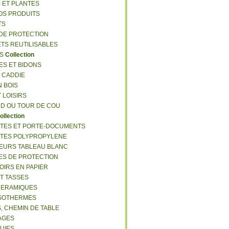
S ET PLANTES
NOS PRODUITS
TS
 DE PROTECTION
ETS REUTILISABLES
ES
Collection
ES ET BIDONS
S CADDIE
N BOIS
T LOISIRS
RD OU TOUR DE COU
ollection
TTES ET PORTE-DOCUMENTS
TTES POLYPROPYLENE
EURS TABLEAU BLANC
ES DE PROTECTION
OIRS EN PAPIER
ET TASSES
CERAMIQUES
ISOTHERMES
S, CHEMIN DE TABLE
LAGES
LUIES