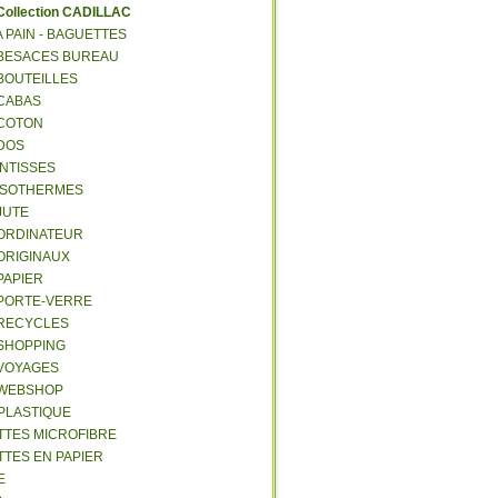
C
ollection CADILLAC
 A PAIN - BAGUETTES
- BESACES BUREAU
 BOUTEILLES
 CABAS
 COTON
 DOS
 INTISSES
- ISOTHERMES
 JUTE
- ORDINATEUR
 ORIGINAUX
 PAPIER
- PORTE-VERRE
- RECYCLES
 SHOPPING
 VOYAGES
- WEBSHOP
 PLASTIQUE
ETTES MICROFIBRE
TTES EN PAPIER
E