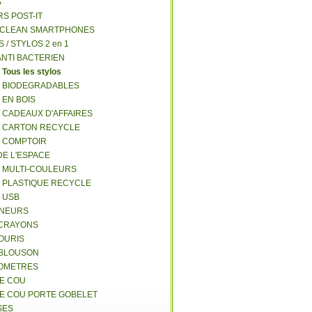
S
RS POST-IT
Y CLEAN SMARTPHONES
S / STYLOS 2 en 1
ANTI BACTERIEN
S
Tous les stylos
S BIODEGRADABLES
 EN BOIS
S CADEAUX D'AFFAIRES
S CARTON RECYCLE
S COMPTOIR
DE L'ESPACE
S MULTI-COULEURS
S PLASTIQUE RECYCLE
S USB
GNEURS
E-CRAYONS
SOURIS
 BLOUSON
MOMETRES
DE COU
DE COU PORTE GOBELET
SES