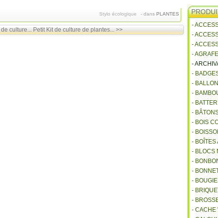
PRODUI
Stylo écologique
-
dans
PLANTES
- ACCES
de culture...
Petit Kit de culture de plantes... >>
- ACCES
- ACCES
- AGRAF
- ARCHI
- BADGE
- BALLO
- BAMBO
- BATTE
- BÂTON
- BOIS 
- BOISSO
- BOÎTES
- BLOCS
- BONBO
- BONNET
- BOUGI
- BRIQU
- BROSS
- CACHE