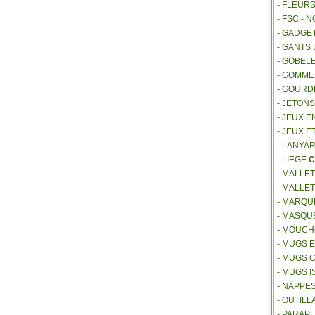
- FLEUR
- FSC - 
- GADGE
- GANTS
- GOBEL
- GOMM
- GOURD
- JETON
- JEUX E
- JEUX E
- LANYA
- LIEGE
C
- MALLE
- MALLE
- MARQU
- MASQU
- MOUCH
- MUGS 
- MUGS 
- MUGS 
- NAPPE
- OUTIL
- PARAP