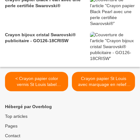
perle certifiée Swarovski®
Crayon bijoux cristal Swarovski®
publicitaire - GO126-18CRISW
< Crayon papier color
Crayon papier St Louis
vernis St Louis label
avec marquage en relief -
forestier - GO87-12CF02
GO87-14CF02 >
Hébergé par Overblog
Top articles
Pages
Contact