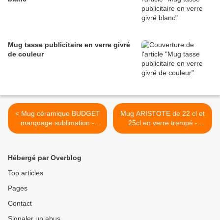
Mug tasse publicitaire en verre givré
de couleur
< Mug céramique BUDGET
Mug ARISTOTE de 22 cl et
marquage sublimation -
25cl en verre trempé -
GO29-17BUDGET
GO132-17STLADT >
Hébergé par Overblog
Top articles
Pages
Contact
Signaler un abus