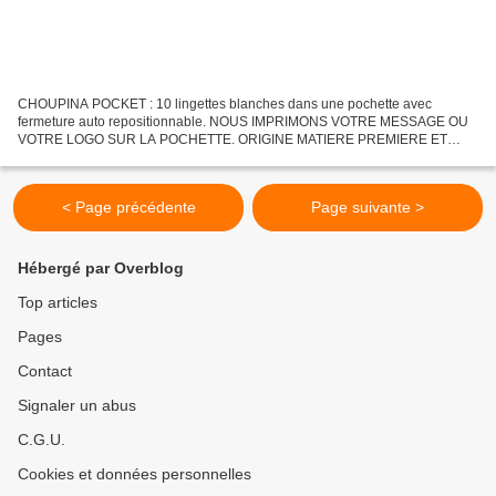
CHOUPINA POCKET : 10 lingettes blanches dans une pochette avec
fermeture auto repositionnable. NOUS IMPRIMONS VOTRE MESSAGE OU
VOTRE LOGO SUR LA POCHETTE. ORIGINE MATIERE PREMIERE ET
PRODUCTION :CHINE IMPRESSION : EUROPE QUANTITE : 200 PIECES
< Page précédente
Page suivante >
Hébergé par Overblog
Top articles
Pages
Contact
Signaler un abus
C.G.U.
Cookies et données personnelles