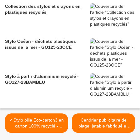
Collection des stylos et crayons en
plastiques recyclés
Stylo Océan - déchets plastiques
issus de la mer - GO125-23OCE
Stylo à partir d'aluminium recyclé -
GO127-23BAMBLU
< Stylo bille Eco-carton3 en
Cendrier publicitaire de
carton 100% recyclé -
plage, jetable fabriqué en
GO56-13SB01
carton recyclé - GO50-
CEND1 >