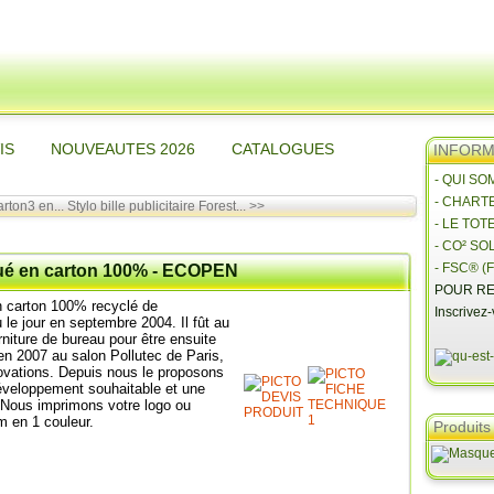
IS
NOUVEAUTES 2026
CATALOGUES
INFORMA
- QUI S
- CHART
arton3 en...
Stylo bille publicitaire Forest... >>
- LE TOT
- CO² SO
- FSC® (F
iqué en carton 100% - ECOPEN
POUR RE
en carton 100% recyclé de
Inscrivez
le jour en septembre 2004. Il fût au
niture de bureau pour être ensuite
en 2007 au salon Pollutec de Paris,
novations. Depuis nous le proposons
veloppement souhaitable et une
 Nous imprimons votre logo ou
 en 1 couleur.
Produits