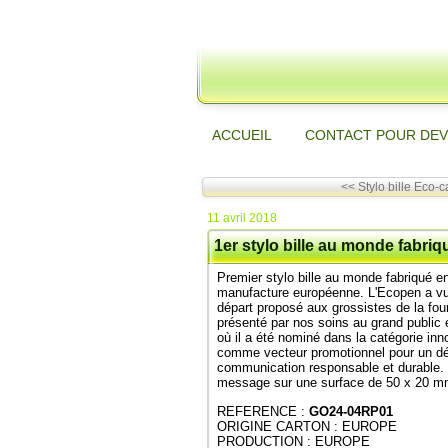
ACCUEIL
CONTACT POUR DEV
<< Stylo bille Eco-c
11 avril 2018
1er stylo bille au monde fabr
Premier stylo bille au monde fabriqué 
manufacture européenne. L'Ecopen a vu 
départ proposé aux grossistes de la four
présenté par nos soins au grand public 
où il a été nominé dans la catégorie in
comme vecteur promotionnel pour un dé
communication responsable et durable.
message sur une surface de 50 x 20 mm
REFERENCE :
GO24-04RP01
ORIGINE CARTON : EUROPE
PRODUCTION : EUROPE