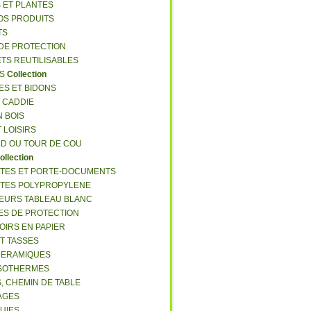
S ET PLANTES
NOS PRODUITS
TS
 DE PROTECTION
ETS REUTILISABLES
ES
Collection
ES ET BIDONS
S CADDIE
N BOIS
T LOISIRS
RD OU TOUR DE COU
ollection
TTES ET PORTE-DOCUMENTS
TTES POLYPROPYLENE
EURS TABLEAU BLANC
ES DE PROTECTION
OIRS EN PAPIER
ET TASSES
CERAMIQUES
ISOTHERMES
S, CHEMIN DE TABLE
LAGES
LUIES