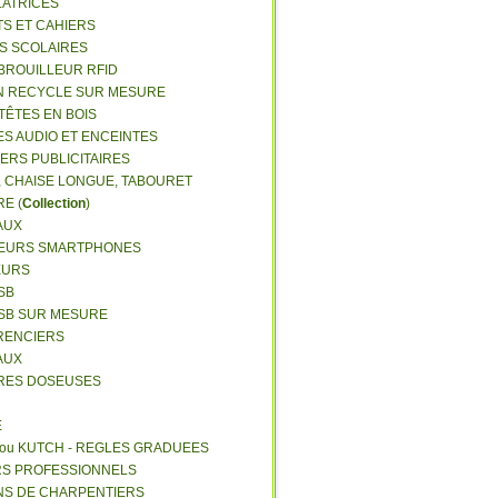
LATRICES
TS ET CAHIERS
RS SCOLAIRES
 BROUILLEUR RFID
N RECYCLE SUR MESURE
TÊTES EN BOIS
ES AUDIO ET ENCEINTES
IERS PUBLICITAIRES
E, CHAISE LONGUE, TABOURET
E (
Collection
)
AUX
GEURS SMARTPHONES
EURS
SB
USB SUR MESURE
RENCIERS
AUX
ERES DOSEUSES
E
 ou KUTCH - REGLES GRADUEES
RS PROFESSIONNELS
NS DE CHARPENTIERS