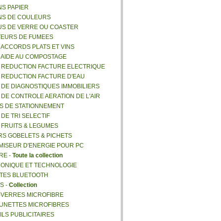
NS PAPIER
NS DE COULEURS
US DE VERRE OU COASTER
TEURS DE FUMEES
E ACCORDS PLATS ET VINS
E AIDE AU COMPOSTAGE
E REDUCTION FACTURE ELECTRIQUE
E REDUCTION FACTURE D'EAU
E DE DIAGNOSTIQUES IMMOBILIERS
E DE CONTROLE AERATION DE L'AIR
ES DE STATIONNEMENT
 DE TRI SELECTIF
E FRUITS & LEGUMES
RS GOBELETS & PICHETS
MISEUR D'ENERGIE POUR PC
RE -
Toute la collection
RONIQUE ET TECHNOLOGIE
NTES BLUETOOTH
S -
Collection
E-VERRES MICROFIBRE
 LUNETTES MICROFIBRES
ILS PUBLICITAIRES