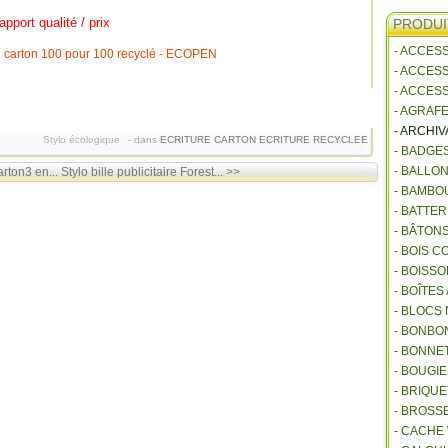
apport qualité / prix
PRODUI
- ACCES
- ACCES
- ACCES
- AGRAF
- ARCHI
Stylo écologique
-
dans
ECRITURE CARTON
ECRITURE RECYCLEE
- BADGE
- BALLO
arton3 en...
Stylo bille publicitaire Forest... >>
- BAMBO
- BATTE
- BÂTON
- BOIS 
- BOISSO
- BOÎTES
- BLOCS
- BONBO
- BONNET
- BOUGI
- BRIQU
- BROSS
- CACHE