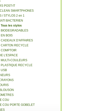
S
RS POST-IT
Y CLEAN SMARTPHONES
S / STYLOS 2 en 1
ANTI BACTERIEN
S
Tous les stylos
S BIODEGRADABLES
 EN BOIS
S CADEAUX D'AFFAIRES
S CARTON RECYCLE
S COMPTOIR
DE L'ESPACE
S MULTI-COULEURS
S PLASTIQUE RECYCLE
S USB
GNEURS
E-CRAYONS
SOURIS
 BLOUSON
MOMETRES
DE COU
DE COU PORTE GOBELET
SES