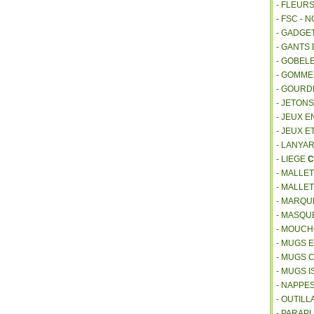
- FLEUR
- FSC - 
- GADGE
- GANTS
- GOBEL
- GOMM
- GOURD
- JETON
- JEUX E
- JEUX E
- LANYA
- LIEGE
C
- MALLE
- MALLE
- MARQU
- MASQU
- MOUCH
- MUGS 
- MUGS 
- MUGS 
- NAPPE
- OUTIL
- PARAP