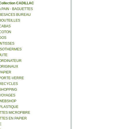
C
ollection CADILLAC
 A PAIN - BAGUETTES
- BESACES BUREAU
 BOUTEILLES
 CABAS
 COTON
 DOS
 INTISSES
- ISOTHERMES
 JUTE
- ORDINATEUR
 ORIGINAUX
 PAPIER
- PORTE-VERRE
- RECYCLES
 SHOPPING
 VOYAGES
- WEBSHOP
 PLASTIQUE
ETTES MICROFIBRE
TTES EN PAPIER
E