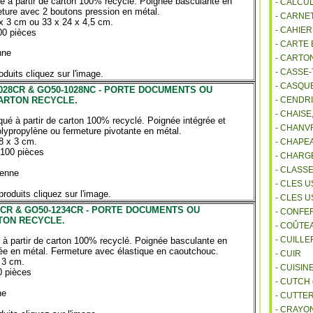
é à partir de carton 100% recyclé. Poignée basculante en
- CALCU
eture avec 2 boutons pression en métal.
- CARNE
x 3 cm ou 33 x 24 x 4,5 cm.
- CAHIE
00 pièces
- CARTE
nne
- CARTO
- CASSE-
oduits cliquez sur l'image.
- CASQU
028CR & GO50-1028NC - PORTE DOCUMENTS OU
ARTON RECYCLE.
- CENDR
- CHAIS
qué à partir de carton 100% recyclé. Poignée intégrée et
- CHANVR
olypropylène ou fermeture pivotante en métal.
8 x 3 cm.
- CHAPE
 100 pièces
- CHAR
- CLASS
enne
- CLES U
produits cliquez sur l'image.
- CLES 
3CR & GO50-1234CR - PORTE DOCUMENTS OU
- CONFE
TON RECYCLE.
- COÛTE
- CUILL
 à partir de carton 100% recyclé. Poignée basculante en
ée en métal. Fermeture avec élastique en caoutchouc.
- CUIR
 3 cm.
- CUISIN
0 pièces
- CUTCH
ne
- CUTTE
- CRAYO