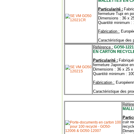
MALLETTES EN C
Particularité :
Fabri
fermeture Tupi en po
Dimensions : 36 x 2
Quantité minimum : 
Fabrication :
Europé
Caractéristique des p
Référence :
GO50-122
EN CARTON RECYCL
Particularité :
Fabriqué
fermeture Japonaise en c
Dimensions : 36 x 25 x
Quantité minimum : 10
Fabrication :
Européen
Caractéristique des prod
Référe
MALL
Partic
cuir r
recycl
Dimens