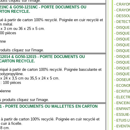
uits cliquez sur l'image.
- CRAYO
21NC & GO50-1231NC - PORTE DOCUMENTS OU
- CRAYO
RTON RECYCLE.
- DESSO
ué à partir de carton 100% recyclé. Poignée en cuir recyclé et
- DETEC
n métal.
- DISQU
 x 3 cm ou 36 x 25 x 5 cm.
00 pièces
- DISQU
- DISQU
nne
- DISQU
oduits cliquez sur l'image.
- DISQU
12014 & GO50-12015 - PORTE DOCUMENTS OU
- DISQU
CARTON RECYCLE.
- DISQU
- DISQUE
riqué à partir de carton 100% recyclé. Poignée basculante et
polypropylène.
- DISQU
 x 24 x 3,5 cm ou 35,5 x 24 x 5 cm.
- DOSEU
: 100 pièces
- ECONO
péenne
- ECRITU
- ELECT
 produits cliquez sur l'image.
- ENCEI
01 - PORTE DOCUMENTS OU MALLETTES EN CARTON
- ENFANT
- ESSUI
 à partir de carton 100% recyclé. Poignée en cuir recyclé et
- ETUIS
uir à ficelle.
- EVENTA
 8 cm.