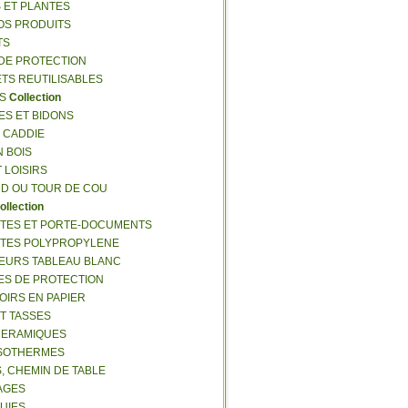
S ET PLANTES
NOS PRODUITS
TS
 DE PROTECTION
ETS REUTILISABLES
ES
Collection
ES ET BIDONS
S CADDIE
N BOIS
T LOISIRS
RD OU TOUR DE COU
ollection
TTES ET PORTE-DOCUMENTS
TTES POLYPROPYLENE
EURS TABLEAU BLANC
ES DE PROTECTION
OIRS EN PAPIER
ET TASSES
CERAMIQUES
ISOTHERMES
S, CHEMIN DE TABLE
LAGES
LUIES