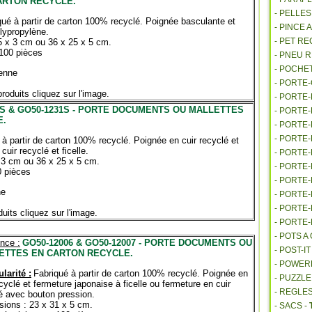
ARTON RECYCLE.
- PELLE
qué à partir de carton 100% recyclé. Poignée basculante et
- PINCE 
lypropylène.
- PET R
5 x 3 cm ou 36 x 25 x 5 cm.
100 pièces
- PNEU 
- POCHE
enne
- PORTE
roduits cliquez sur l'image.
- PORTE
1S & GO50-1231S - PORTE DOCUMENTS OU MALLETTES
- PORTE
E.
- PORTE
- PORTE
 à partir de carton 100% recyclé. Poignée en cuir recyclé et
uir recyclé et ficelle.
- PORTE
 3 cm ou 36 x 25 x 5 cm.
- PORTE
0 pièces
- PORTE
ne
- PORTE
- PORTE
uits cliquez sur l'image.
- PORTE
- POTS 
nce :
GO50-12006 & GO50-12007 - PORTE DOCUMENTS OU
- POST-I
ETTES EN CARTON RECYCLE.
- POWE
ularité :
Fabriqué à partir de carton 100% recyclé. Poignée en
- PUZZLE
ecyclé et fermeture japonaise à ficelle ou fermeture en cuir
- REGLES
é avec bouton pression.
ions : 23 x 31 x 5 cm.
- SACS -