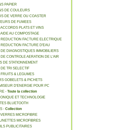
NS PAPIER
NS DE COULEURS
US DE VERRE OU COASTER
TEURS DE FUMEES
E ACCORDS PLATS ET VINS
E AIDE AU COMPOSTAGE
E REDUCTION FACTURE ELECTRIQUE
E REDUCTION FACTURE D'EAU
E DE DIAGNOSTIQUES IMMOBILIERS
E DE CONTROLE AERATION DE L'AIR
ES DE STATIONNEMENT
 DE TRI SELECTIF
E FRUITS & LEGUMES
RS GOBELETS & PICHETS
MISEUR D'ENERGIE POUR PC
RE -
Toute la collection
RONIQUE ET TECHNOLOGIE
NTES BLUETOOTH
S -
Collection
E-VERRES MICROFIBRE
 LUNETTES MICROFIBRES
ILS PUBLICITAIRES