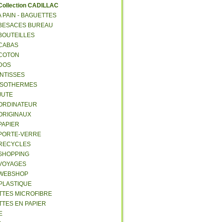
C
ollection CADILLAC
 A PAIN - BAGUETTES
- BESACES BUREAU
 BOUTEILLES
 CABAS
 COTON
 DOS
 INTISSES
- ISOTHERMES
 JUTE
- ORDINATEUR
 ORIGINAUX
 PAPIER
- PORTE-VERRE
- RECYCLES
 SHOPPING
 VOYAGES
- WEBSHOP
 PLASTIQUE
ETTES MICROFIBRE
TTES EN PAPIER
E