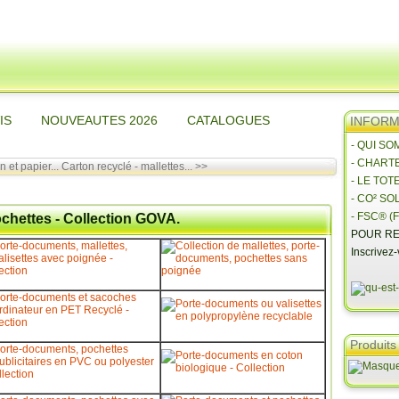
IS
NOUVEAUTES 2026
CATALOGUES
INFORMA
- QUI S
- CHART
 et papier...
Carton recyclé - mallettes... >>
- LE TOT
- CO² SO
- FSC® (F
chettes - Collection GOVA.
POUR RE
Inscrivez
Produits