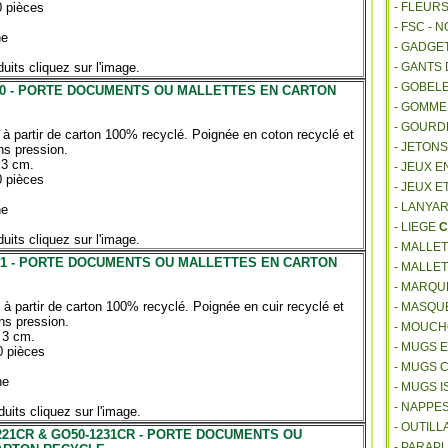
0 pièces
- FLEUR
- FSC - 
ne
- GADGE
uits cliquez sur l'image.
- GANTS
- GOBEL
20 - PORTE DOCUMENTS OU MALLETTES EN CARTON
- GOMM
- GOURD
 à partir de carton 100% recyclé. Poignée en coton recyclé et
- JETON
ns pression.
 3 cm.
- JEUX E
0 pièces
- JEUX E
- LANYA
ne
- LIEGE
C
uits cliquez sur l'image.
- MALLE
21 - PORTE DOCUMENTS OU MALLETTES EN CARTON
- MALLE
- MARQU
 à partir de carton 100% recyclé. Poignée en cuir recyclé et
- MASQU
ns pression.
- MOUCH
 3 cm.
- MUGS 
0 pièces
- MUGS 
ne
- MUGS 
- NAPPE
uits cliquez sur l'image.
- OUTIL
221CR & GO50-1231CR - PORTE DOCUMENTS OU
- PARAP