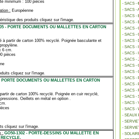
té minimum : 100 pièces
- SACS -
- SACS -
ation :
Européenne
- SACS 
éristique des produits cliquez sur l'image.
- SACS -
005 - PORTE DOCUMENTS OU MALLETTES EN CARTON
- SACS -
- SACS -
é à partir de carton 100% recyclé. Poignée basculante et
- SACS -
propylène.
- SACS -
x 6 cm.
- SACS 
00 pièces
- SACS -
ne
- SACS 
- SACS -
duits cliquez sur l'image.
- SACS -
 - PORTE DOCUMENTS OU MALLETTES EN CARTON
- SACS 
- SACS 
partir de carton 100% recyclé. Poignée en cuir recyclé,
- SACS -
pressions. Oeillets en métal en option .
- SACS -
 cm.
ièces
- SACS 
- SEAUX
- SERVI
ts cliquez sur l'image.
- SERVIE
 :
GO50-1302 - PORTE-DESSINS OU MALLETTE EN
- SOLAIR
 RECYCLE.