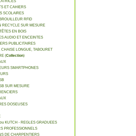
LATRICES
TS ET CAHIERS
RS SCOLAIRES
 BROUILLEUR RFID
N RECYCLE SUR MESURE
TÊTES EN BOIS
ES AUDIO ET ENCEINTES
IERS PUBLICITAIRES
E, CHAISE LONGUE, TABOURET
E (
Collection
)
AUX
GEURS SMARTPHONES
EURS
SB
USB SUR MESURE
RENCIERS
AUX
ERES DOSEUSES
E
 ou KUTCH - REGLES GRADUEES
RS PROFESSIONNELS
NS DE CHARPENTIERS