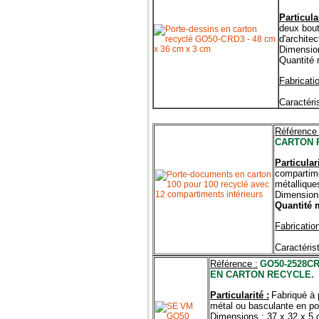
Particular
deux bout
d'architec
Dimension
Quantité
Fabricatio
Caractéri
Référence 
CARTON 
Particulari
compartime
métallique
Dimensions
Quantité 
Fabrication
Caractéris
Référence :
GO50-2528C
EN CARTON RECYCLE.
Particularité :
Fabriqué à 
métal ou basculante en po
Dimensions : 37 x 32 x 5 