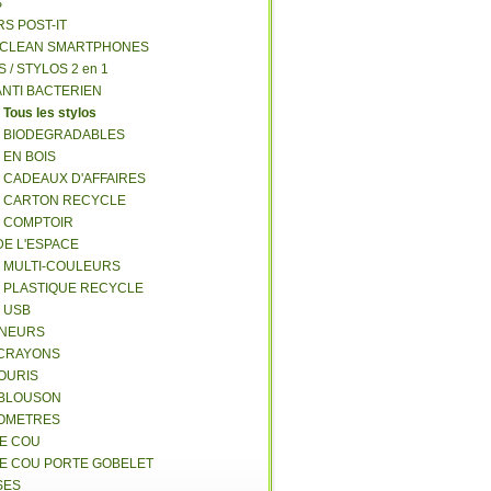
S
RS POST-IT
Y CLEAN SMARTPHONES
S / STYLOS 2 en 1
ANTI BACTERIEN
S
Tous les stylos
S BIODEGRADABLES
 EN BOIS
S CADEAUX D'AFFAIRES
S CARTON RECYCLE
S COMPTOIR
DE L'ESPACE
S MULTI-COULEURS
S PLASTIQUE RECYCLE
S USB
GNEURS
E-CRAYONS
SOURIS
 BLOUSON
MOMETRES
DE COU
DE COU PORTE GOBELET
SES