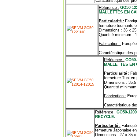
Caractéristique des prod
Référence :
GO50-12
MALLETTES EN CA
Particularité :
Fabriq
fermeture tournante e
Dimensions : 36 x 25
Quantité minimum : 1
Fabrication :
Europée
Caractéristique des pr
Référence :
GO50-
MALLETTES EN 
Particularité :
Fab
fermeture Tupi en 
Dimensions : 35,5
Quantité minimum 
Fabrication :
Euro
Caractéristique des
Référence :
GO50-120
RECYCLE.
Particularité :
Fabriqué
fermeture Japonaise en c
Dimensions : 27 x 35 x