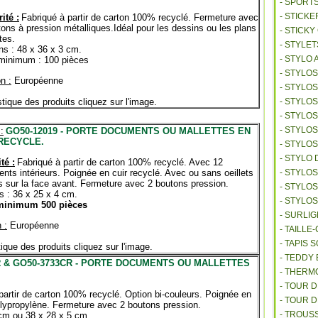
- SPORT
- STICKE
ité :
Fabriqué à partir de carton 100% recyclé. Fermeture avec
ons à pression métalliques.Idéal pour les dessins ou les plans
- STICK
tes.
- STYLET
s : 48 x 36 x 3 cm.
- STYLO 
 minimum : 100 pièces
- STYLO
n :
Européenne
- STYLO
stique des produits cliquez sur l'image.
- STYLOS
- STYLO
- STYLO
:
GO50-12019 - PORTE DOCUMENTS OU MALLETTES EN
RECYCLE.
- STYLO
- STYLO 
té :
Fabriqué à partir de carton 100% recyclé. Avec 12
nts intérieurs. Poignée en cuir recyclé. Avec ou sans oeillets
- STYLO
s sur la face avant. Fermeture avec 2 boutons pression.
- STYLO
 : 36 x 25 x 4 cm.
- STYLO
minimum 500 pièces
- SURLI
 :
Européenne
- TAILL
- TAPIS 
tique des produits cliquez sur l'image.
- TEDDY
R & GO50-3733CR - PORTE DOCUMENTS OU MALLETTES
- THER
- TOUR 
partir de carton 100% recyclé. Option bi-couleurs. Poignée en
- TOUR 
lypropylène. Fermeture avec 2 boutons pression.
- TROUS
cm ou 38 x 28 x 5 cm.