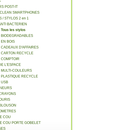
S
RS POST-IT
Y CLEAN SMARTPHONES
S / STYLOS 2 en 1
ANTI BACTERIEN
S
Tous les stylos
S BIODEGRADABLES
 EN BOIS
S CADEAUX D'AFFAIRES
S CARTON RECYCLE
S COMPTOIR
DE L'ESPACE
S MULTI-COULEURS
S PLASTIQUE RECYCLE
S USB
GNEURS
E-CRAYONS
SOURIS
 BLOUSON
MOMETRES
DE COU
DE COU PORTE GOBELET
SES