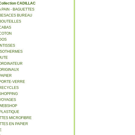
C
ollection CADILLAC
 A PAIN - BAGUETTES
- BESACES BUREAU
 BOUTEILLES
 CABAS
 COTON
 DOS
 INTISSES
- ISOTHERMES
 JUTE
- ORDINATEUR
 ORIGINAUX
 PAPIER
- PORTE-VERRE
- RECYCLES
 SHOPPING
 VOYAGES
- WEBSHOP
 PLASTIQUE
ETTES MICROFIBRE
TTES EN PAPIER
E