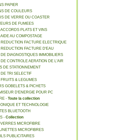
NS PAPIER
NS DE COULEURS
US DE VERRE OU COASTER
TEURS DE FUMEES
E ACCORDS PLATS ET VINS
E AIDE AU COMPOSTAGE
E REDUCTION FACTURE ELECTRIQUE
E REDUCTION FACTURE D'EAU
E DE DIAGNOSTIQUES IMMOBILIERS
E DE CONTROLE AERATION DE L'AIR
ES DE STATIONNEMENT
 DE TRI SELECTIF
E FRUITS & LEGUMES
RS GOBELETS & PICHETS
MISEUR D'ENERGIE POUR PC
RE -
Toute la collection
RONIQUE ET TECHNOLOGIE
NTES BLUETOOTH
S -
Collection
E-VERRES MICROFIBRE
 LUNETTES MICROFIBRES
ILS PUBLICITAIRES