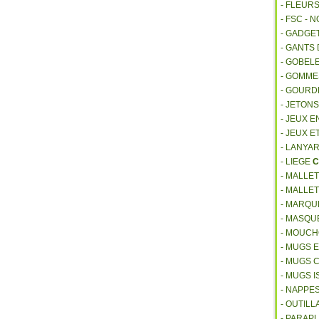
- FLEUR
- FSC - 
- GADGE
- GANTS
- GOBEL
- GOMM
- GOURD
- JETON
- JEUX E
- JEUX E
- LANYA
- LIEGE
C
- MALLE
- MALLE
- MARQU
- MASQU
- MOUCH
- MUGS 
- MUGS 
- MUGS 
- NAPPE
- OUTIL
- PARAP