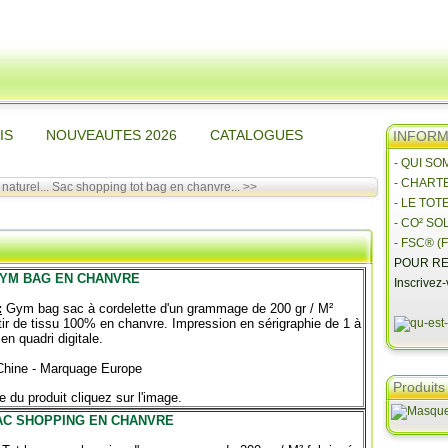
IS
NOUVEAUTES 2026
CATALOGUES
INFORMA
- QUI S
- CHART
aturel...
Sac shopping tot bag en chanvre... >>
- LE TOT
- CO² SO
- FSC® (F
POUR RE
YM BAG EN CHANVRE
Inscrivez
:
Gym bag sac à cordelette d'un grammage de 200 gr / M²
rtir de tissu 100% en chanvre. Impression en sérigraphie de 1 à
en quadri digitale.
 Chine - Marquage Europe
Produits
e du produit cliquez sur l'image.
AC SHOPPING EN CHANVRE