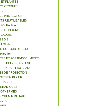
S ET PLANTES
NOS PRODUITS
TS
 DE PROTECTION
ETS REUTILISABLES
ES
Collection
ES ET BIDONS
S CADDIE
N BOIS
T LOISIRS
RD OU TOUR DE COU
ollection
TTES ET PORTE-DOCUMENTS
TTES POLYPROPYLENE
EURS TABLEAU BLANC
ES DE PROTECTION
OIRS EN PAPIER
ET TASSES
CERAMIQUES
ISOTHERMES
S, CHEMIN DE TABLE
LAGES
LUIES