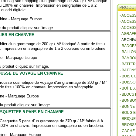
Tot bag sac shopping d'un grammage de 200 gr / M² fabriqué
ssu 100% en chanvre. Impression en sérigraphie de 1 à 2
PRODUI
quadri digitale.
- ACCES
Chine - Marquage Europe
- ACCES
 du produit cliquez sur l'image.
- ACCES
- AGRAF
LIER EN CHANVRE
- ARCHI
blier d'un grammage de 200 gr / M² fabriqué à partir de tissu
- BADGE
 Impression en sérigraphie de 1 à 2 couleurs ou en broderie.
- BALLO
ine - Marquage Europe
- BAMBO
- BATTE
 produit cliquez sur l'image.
- BÂTON
USSE DE VOYAGE EN CHANVRE
- BOIS 
rousse cosmétique de voyage d'un grammage de 200 gr / M²
- BOISSO
r de tissu 100% en chanvre. Impression en sérigraphie.
- BOÎTES
- BLOCS
hine - Marquage Europe
- BONBO
du produit cliquez sur l'image.
- BONNET
SQUETTEE 5 PANS EN CHANVRE
- BOUGI
- BRIQU
Casquette 5 pans d'un grammage de 370 gr / M² fabriqué à
- BROSS
 100% en chanvre. Impression en sérigraphie ou en broderie.
- CACHE
Chine - Marquage Europe