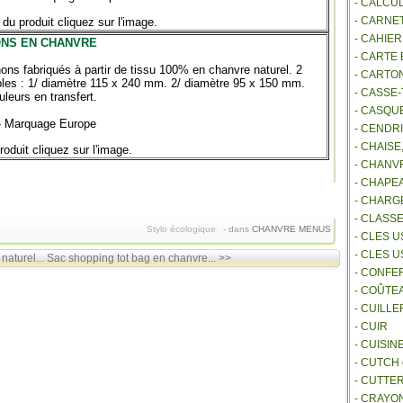
- CALCU
- CARNE
 du produit cliquez sur l'image.
- CAHIE
NS EN CHANVRE
- CARTE
ons fabriqués à partir de tissu 100% en chanvre naturel. 2
- CARTO
les : 1/ diamètre 115 x 240 mm. 2/ diamètre 95 x 150 mm.
- CASSE-
leurs en transfert.
- CASQU
 - Marquage Europe
- CENDR
- CHAIS
roduit cliquez sur l'image.
- CHANVR
- CHAPE
- CHAR
- CLASS
Stylo écologique
-
dans
CHANVRE
MENUS
- CLES U
- CLES 
aturel...
Sac shopping tot bag en chanvre... >>
- CONFE
- COÛTE
- CUILL
- CUIR
- CUISIN
- CUTCH
- CUTTE
- CRAYO