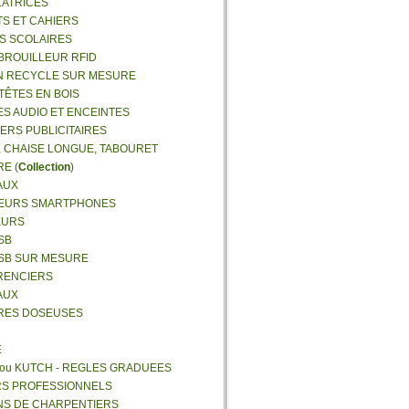
LATRICES
TS ET CAHIERS
RS SCOLAIRES
 BROUILLEUR RFID
N RECYCLE SUR MESURE
TÊTES EN BOIS
ES AUDIO ET ENCEINTES
IERS PUBLICITAIRES
E, CHAISE LONGUE, TABOURET
E (
Collection
)
AUX
GEURS SMARTPHONES
EURS
SB
USB SUR MESURE
RENCIERS
AUX
ERES DOSEUSES
E
 ou KUTCH - REGLES GRADUEES
RS PROFESSIONNELS
NS DE CHARPENTIERS