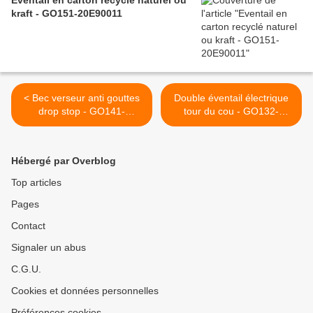
Eventail en carton recyclé naturel ou
kraft - GO151-20E90011
< Bec verseur anti gouttes
Double éventail électrique
drop stop - GO141-
tour du cou - GO132-
DROPST
19VENT >
Hébergé par Overblog
Top articles
Pages
Contact
Signaler un abus
C.G.U.
Cookies et données personnelles
Préférences cookies