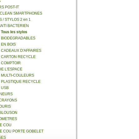
S
RS POST-IT
Y CLEAN SMARTPHONES
S / STYLOS 2 en 1
ANTI BACTERIEN
S
Tous les stylos
S BIODEGRADABLES
 EN BOIS
S CADEAUX D'AFFAIRES
S CARTON RECYCLE
S COMPTOIR
DE L'ESPACE
S MULTI-COULEURS
S PLASTIQUE RECYCLE
S USB
GNEURS
E-CRAYONS
SOURIS
 BLOUSON
MOMETRES
DE COU
DE COU PORTE GOBELET
SES