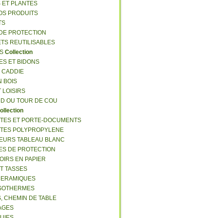
S ET PLANTES
NOS PRODUITS
TS
 DE PROTECTION
ETS REUTILISABLES
ES
Collection
ES ET BIDONS
S CADDIE
N BOIS
T LOISIRS
RD OU TOUR DE COU
ollection
TTES ET PORTE-DOCUMENTS
TTES POLYPROPYLENE
EURS TABLEAU BLANC
ES DE PROTECTION
OIRS EN PAPIER
ET TASSES
CERAMIQUES
ISOTHERMES
S, CHEMIN DE TABLE
LAGES
LUIES