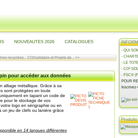
IS
NOUVEAUTES 2026
CATALOGUES
INFORMA
- QUI S
- CHART
res recyclées...
CO2solidaire et Projets de... >>
- LE TOT
- CO² SO
- FSC® (F
 pin pour accéder aux données
POUR RE
n alliage métallique. Grâce à sa
Inscrivez
s sont protégées en toute
it uniquement en tapant un code de
ale pour le stockage de vos
votre logo en sérigraphie ou en
à un jeu de clefs ou lanière grâce
Produits
isponible en 14 langues différentes