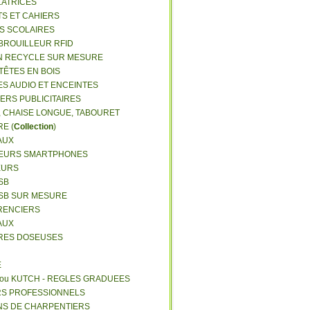
LATRICES
TS ET CAHIERS
RS SCOLAIRES
 BROUILLEUR RFID
N RECYCLE SUR MESURE
TÊTES EN BOIS
ES AUDIO ET ENCEINTES
IERS PUBLICITAIRES
E, CHAISE LONGUE, TABOURET
E (
Collection
)
AUX
GEURS SMARTPHONES
EURS
SB
USB SUR MESURE
RENCIERS
AUX
ERES DOSEUSES
E
 ou KUTCH - REGLES GRADUEES
RS PROFESSIONNELS
NS DE CHARPENTIERS