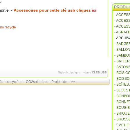
o.
PRODUI
aphie. -
Accessoires pour cette clé usb cliquez
ici
- ACCES
- ACCES
- ACCES
- AGRAF
- ARCHI
- BADGE
- BALLO
- BAMBO
- BATTE
- BÂTON
Stylo écologique
-
dans
CLES USB
- BOIS 
- BOISSO
res recyclées...
CO2solidaire et Projets de... >>
- BOÎTES
- BLOCS
- BONBO
- BONNET
- BOUGI
- BRIQU
- BROSS
- CACHE