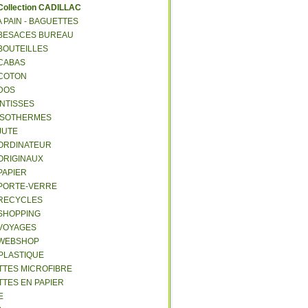
C
ollection CADILLAC
 A PAIN - BAGUETTES
- BESACES BUREAU
 BOUTEILLES
 CABAS
 COTON
 DOS
 INTISSES
- ISOTHERMES
 JUTE
- ORDINATEUR
 ORIGINAUX
 PAPIER
- PORTE-VERRE
- RECYCLES
 SHOPPING
 VOYAGES
- WEBSHOP
 PLASTIQUE
ETTES MICROFIBRE
TTES EN PAPIER
E