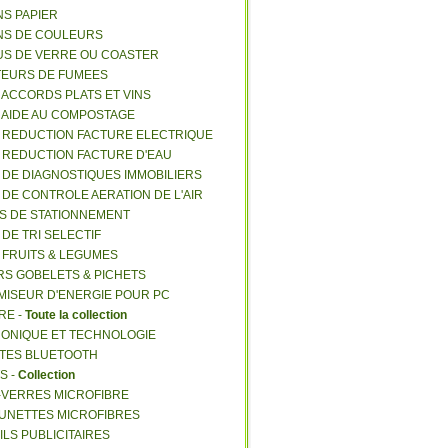
NS PAPIER
NS DE COULEURS
US DE VERRE OU COASTER
TEURS DE FUMEES
E ACCORDS PLATS ET VINS
E AIDE AU COMPOSTAGE
E REDUCTION FACTURE ELECTRIQUE
E REDUCTION FACTURE D'EAU
E DE DIAGNOSTIQUES IMMOBILIERS
E DE CONTROLE AERATION DE L'AIR
ES DE STATIONNEMENT
 DE TRI SELECTIF
E FRUITS & LEGUMES
RS GOBELETS & PICHETS
MISEUR D'ENERGIE POUR PC
RE -
Toute la collection
RONIQUE ET TECHNOLOGIE
NTES BLUETOOTH
S -
Collection
E-VERRES MICROFIBRE
 LUNETTES MICROFIBRES
ILS PUBLICITAIRES