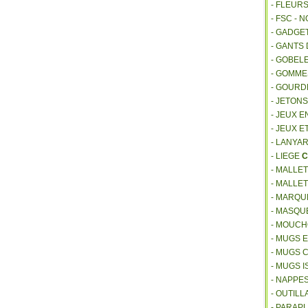
- FLEUR
- FSC - 
- GADGE
- GANTS
- GOBEL
- GOMM
- GOURD
- JETON
- JEUX E
- JEUX E
- LANYA
- LIEGE
C
- MALLE
- MALLE
- MARQU
- MASQU
- MOUCH
- MUGS 
- MUGS 
- MUGS 
- NAPPE
- OUTIL
- PARAP