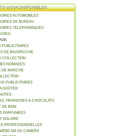
TS GOVA DISPONIBLES
SOIRES AUTOMOBILES
SOIRES DE BUREAU
SOIRES TELEPHONIQUES
EUSES
VAGE
S PUBLICITAIRES
NS DE BAUDRUCHE
U COLLECTION
RIES NOMADES
S DE MARCHE
COLLECTION
NS PUBLICITAIRES
 A GOÛTER
T A CAPUCHE ET VICE VERSA
 NOTES
NS, FRIANDISES & CHOCOLATS
 DE BAIN
ES PARFUMEES
ET SOLAIRE
ES PROFESSIONNELLES
 WEBCAM OU CAMERA