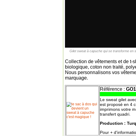
Gilet sweat à capuche qui se transforme en s
Collection de vêtements et de t-s
biologique, coton non traité, poly
Nous personnalisons vos vêtement
marquage.
Référence :
GO1
Le sweat gilet ave
est proposé en 4 c
imprimons votre me
transfert quadri.
Production : Turq
Pour + d'informatio