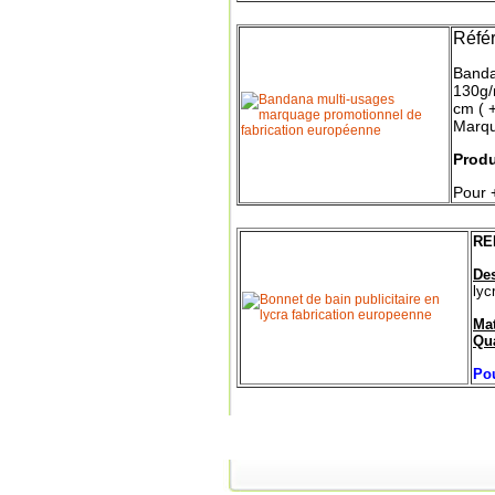
Référ
Bandan
130g/m
cm ( 
Marqua
Produ
Pour +
RE
Des
lyc
Mat
Qu
Pou