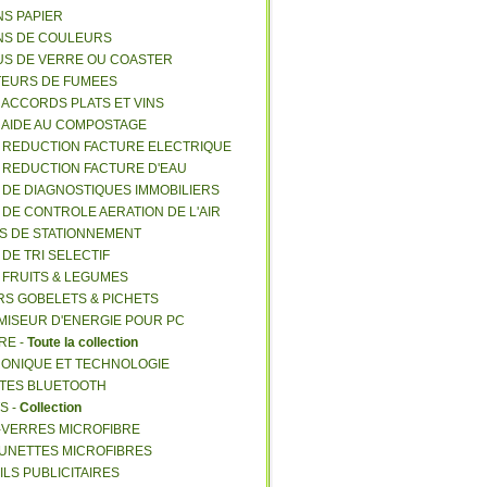
NS PAPIER
NS DE COULEURS
US DE VERRE OU COASTER
TEURS DE FUMEES
E ACCORDS PLATS ET VINS
E AIDE AU COMPOSTAGE
E REDUCTION FACTURE ELECTRIQUE
E REDUCTION FACTURE D'EAU
E DE DIAGNOSTIQUES IMMOBILIERS
E DE CONTROLE AERATION DE L'AIR
ES DE STATIONNEMENT
 DE TRI SELECTIF
E FRUITS & LEGUMES
RS GOBELETS & PICHETS
MISEUR D'ENERGIE POUR PC
RE -
Toute la collection
RONIQUE ET TECHNOLOGIE
NTES BLUETOOTH
S -
Collection
E-VERRES MICROFIBRE
 LUNETTES MICROFIBRES
ILS PUBLICITAIRES