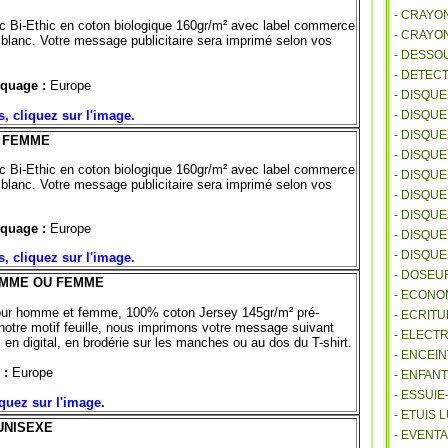
- CRAYO
nc Bi-Ethic en coton biologique 160gr/m² avec label commerce
- CRAYO
blanc. Votre message publicitaire sera imprimé selon vos
- DESSO
- DETEC
quage :
Europe
- DISQU
s, cliquez sur l'image.
- DISQU
- DISQU
C FEMME
- DISQU
nc Bi-Ethic en coton biologique 160gr/m² avec label commerce
- DISQU
blanc. Votre message publicitaire sera imprimé selon vos
- DISQU
- DISQU
quage :
Europe
- DISQUE
- DISQU
, cliquez sur l'image.
- DOSEU
HOMME OU FEMME
- ECONO
pour homme et femme, 100% coton Jersey 145gr/m² pré-
- ECRITU
 notre motif feuille, nous imprimons votre message suivant
- ELECT
, en digital, en brodérie sur les manches ou au dos du T-shirt.
- ENCEI
 :
Europe
- ENFANT
- ESSUI
quez sur l'image.
- ETUIS
UNISEXE
- EVENTA