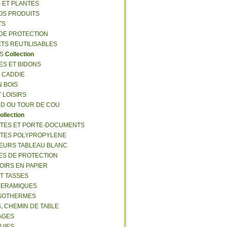
S ET PLANTES
NOS PRODUITS
TS
 DE PROTECTION
ETS REUTILISABLES
ES
Collection
ES ET BIDONS
S CADDIE
N BOIS
T LOISIRS
RD OU TOUR DE COU
ollection
TTES ET PORTE-DOCUMENTS
TTES POLYPROPYLENE
EURS TABLEAU BLANC
ES DE PROTECTION
OIRS EN PAPIER
ET TASSES
CERAMIQUES
ISOTHERMES
S, CHEMIN DE TABLE
LAGES
LUIES