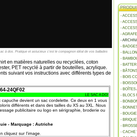
PRODUI
- ACCES
- ACCES
- ACCES
- AGRAF
- ARCHI
- BADGE
ac à dos. Pratique et astucieux c'est le compagnon idéal de vos ballades
- BALLO
- BAMBO
hirt en matières naturelles ou recyclées, coton
- BATTE
ester, PET recyclé à partir de bouteilles, acrylique.
- BÂTON
s suivant vos instructions avec différents types de
- BOIS 
- BOISSO
- BOÎTES
64-24QF02
LE SAC A DOS DEVIENT UN SWEA
- BLOCS
c capuche devient un sac cordelette. Ce deux en 1 vous
- BONBO
oloris différents et dans des tailles du XS au 3XL. Nous
- BONNET
ssage publicitaire ou logo en sérigraphie, broderie ou
- BOUGI
- BRIQU
uie - Marquage : Autriche
- BROSS
- CACHE
n cliquez sur l'image.