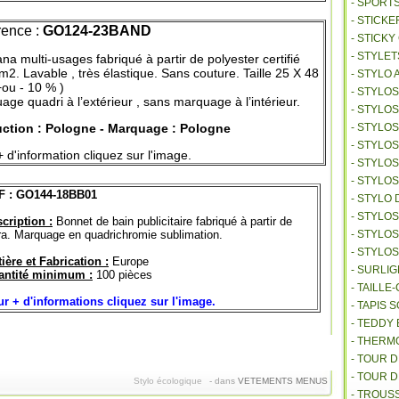
- SPORT
- STICKE
ence :
GO124-23BAND
- STICK
- STYLET
a multi-usages fabriqué à partir de polyester certifié
2. Lavable , très élastique. Sans couture. Taille 25 X 48
- STYLO 
+ou - 10 % )
- STYLO
ge quadri à l’extérieur , sans marquage à l’intérieur.
- STYLO
ction : Pologne - Marquage : Pologne
- STYLOS
- STYLO
 d'information cliquez sur l'image.
- STYLO
- STYLO
F : GO144-18BB01
- STYLO 
- STYLO
cription :
Bonnet de bain publicitaire fabriqué à partir de
ra. Marquage en quadrichromie sublimation.
- STYLO
- STYLO
ière et Fabrication :
Europe
- SURLI
antité minimum :
100 pièces
- TAILL
r + d'informations cliquez sur l'image.
- TAPIS 
- TEDDY
- THER
- TOUR 
- TOUR 
Stylo écologique
-
dans
VETEMENTS
MENUS
- TROUS