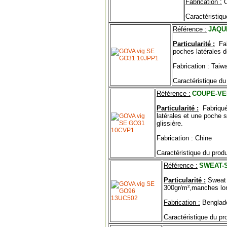
Fabrication :
C
Caractéristiqu
Référence :
JAQU
Particularité :
Fab
poches latérales d
Fabrication : Taiw
Caractéristique du 
Référence :
COUPE-VE
Particularité :
Fabriqué
latérales et une poche 
glissière.
Fabrication : Chine
Caractéristique du produ
Référence :
SWEAT-
Particularité :
Sweat 
300gr/m²,manches long
Fabrication :
Benglad
Caractéristique du pro