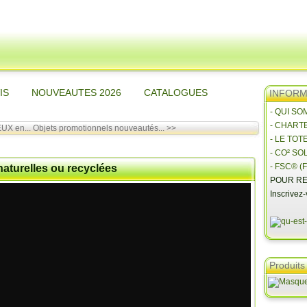
IS
NOUVEAUTES 2026
CATALOGUES
INFORMA
- QUI S
- CHART
EUX en...
Objets promotionnels nouveautés... >>
- LE TOT
- CO² SO
- FSC® (F
naturelles ou recyclées
POUR RE
Inscrivez
Produits