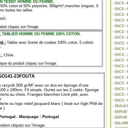
N TEDDY HOMME OU FEMME.
- SACS -
50% coton et 50% polyester, 300gr/m²,manches longues, 6
- SACS -
ns toutes les tailles.
- SACS 
esh.
- SACS -
- SACS -
duit cliquez sur l'image.
- SACS -
:
TABLIER HOMME OU FEMME 100% COTON.
- SACS -
té :
Tablier avec liseret de couleur 100% coton, 5 coloris
- SACS -
s.
- SACS 
- SACS -
 :
Chine.
- SACS 
ique du produit cliquez sur l'image.
- SACS -
- SACS -
O141-23FOUTA
- SACS 
- SACS 
n recyclé 300 gr/M² avec un dos en éponge d'une
- SACS -
00 x 180cm. Fil simple. Ourlet sur les 2 cotés. Eponge
oloris au choix. Franges blanches Livré plié, avec
- SACS -
r
- SACS 
ie ou logo relief jacquard blanc ( tissé sur high Phill de
- SEAUX
e )
- SERVI
Portugal - Marquage : Portugal
- SERVIE
- SOLAIR
ation cliquez sur l'image.