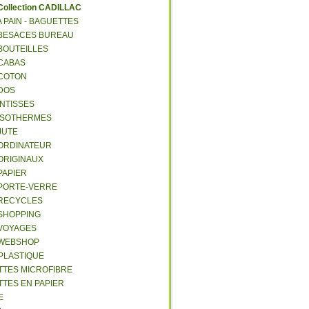
C
ollection CADILLAC
 A PAIN - BAGUETTES
- BESACES BUREAU
 BOUTEILLES
 CABAS
 COTON
 DOS
 INTISSES
- ISOTHERMES
 JUTE
- ORDINATEUR
 ORIGINAUX
 PAPIER
- PORTE-VERRE
- RECYCLES
 SHOPPING
 VOYAGES
- WEBSHOP
 PLASTIQUE
ETTES MICROFIBRE
TTES EN PAPIER
E