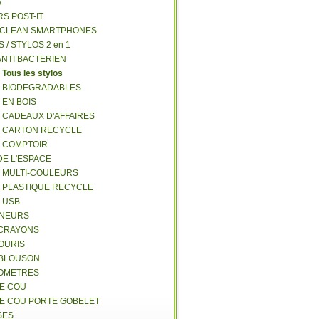
S
RS POST-IT
Y CLEAN SMARTPHONES
S / STYLOS 2 en 1
ANTI BACTERIEN
S
Tous les stylos
S BIODEGRADABLES
 EN BOIS
S CADEAUX D'AFFAIRES
S CARTON RECYCLE
S COMPTOIR
DE L'ESPACE
S MULTI-COULEURS
S PLASTIQUE RECYCLE
S USB
GNEURS
E-CRAYONS
SOURIS
 BLOUSON
MOMETRES
DE COU
DE COU PORTE GOBELET
SES