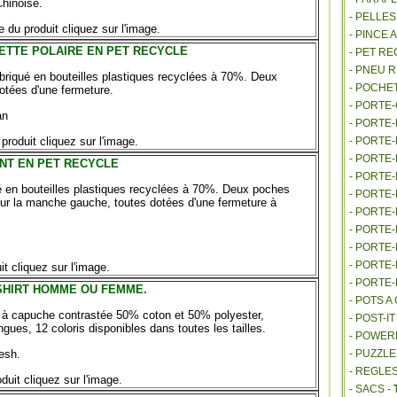
hinoise.
- PELLE
e du produit cliquez sur l'image.
- PINCE 
ETTE POLAIRE EN PET RECYCLE
- PET R
- PNEU 
riqué en bouteilles plastiques recyclées à 70%. Deux
- POCHE
otées d'une fermeture.
- PORTE
an
- PORTE
produit cliquez sur l'image.
- PORTE
- PORTE
NT EN PET RECYCLE
- PORTE
 en bouteilles plastiques recyclées à 70%. Deux poches
- PORTE
sur la manche gauche, toutes dotées d'une fermeture à
- PORTE
- PORTE
- PORTE
- PORTE
it cliquez sur l'image.
- PORTE
SHIRT HOMME OU FEMME.
- POTS 
à capuche contrastée 50% coton et 50% polyester,
- POST-I
ues, 12 coloris disponibles dans toutes les tailles.
- POWE
esh.
- PUZZLE
- REGLES
duit cliquez sur l'image.
- SACS -