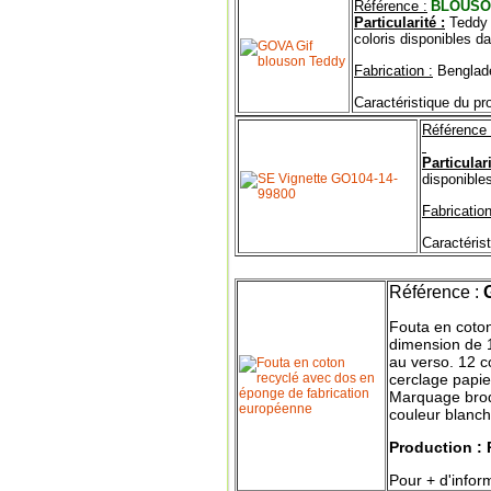
Référence :
BLOUSO
Particularité :
Teddy 
coloris disponibles da
Fabrication :
Benglad
Caractéristique du pro
Référence 
Particulari
disponible
Fabrication
Caractérist
Référence :
G
Fouta en coto
dimension de 1
au verso. 12 c
cerclage papie
Marquage broder
couleur blanch
Production : 
Pour + d'inform