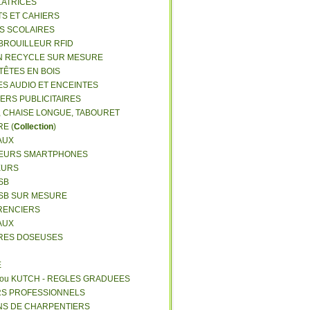
LATRICES
TS ET CAHIERS
RS SCOLAIRES
 BROUILLEUR RFID
N RECYCLE SUR MESURE
TÊTES EN BOIS
ES AUDIO ET ENCEINTES
IERS PUBLICITAIRES
E, CHAISE LONGUE, TABOURET
E (
Collection
)
AUX
GEURS SMARTPHONES
EURS
SB
USB SUR MESURE
RENCIERS
AUX
ERES DOSEUSES
E
 ou KUTCH - REGLES GRADUEES
RS PROFESSIONNELS
NS DE CHARPENTIERS