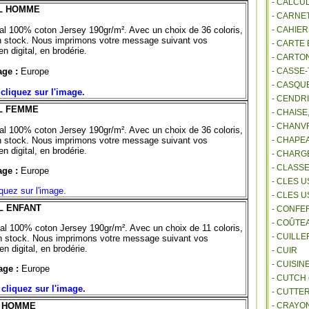
- CALCU
AL HOMME
- CARNE
ial 100% coton Jersey 190gr/m². Avec un choix de 36 coloris,
- CAHIE
 en stock. Nous imprimons votre message suivant vos
- CARTE
en digital, en brodérie.
- CARTO
ge :
Europe
- CASSE-
- CASQU
cliquez sur l'image.
- CENDR
AL FEMME
- CHAIS
- CHANVR
ial 100% coton Jersey 190gr/m². Avec un choix de 36 coloris,
 en stock. Nous imprimons votre message suivant vos
- CHAPE
en digital, en brodérie.
- CHAR
- CLASS
ge :
Europe
- CLES U
iquez sur l'image.
- CLES 
L ENFANT
- CONFE
- COÛTE
ial 100% coton Jersey 190gr/m². Avec un choix de 11 coloris,
- CUILL
 en stock. Nous imprimons votre message suivant vos
en digital, en brodérie.
- CUIR
- CUISIN
ge :
Europe
- CUTCH
 cliquez sur l'image.
- CUTTE
C HOMME
- CRAYO