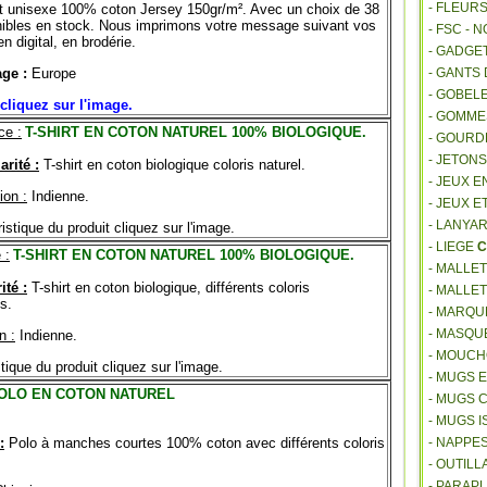
- FLEUR
t unisexe 100% coton Jersey 150gr/m². Avec un choix de 38
ponibles en stock. Nous imprimons votre message suivant vos
- FSC - 
en digital, en brodérie.
- GADGE
ge :
Europe
- GANTS
- GOBEL
cliquez sur l'image.
- GOMM
ce :
T-SHIRT EN COTON NATUREL 100% BIOLOGIQUE.
- GOURD
- JETON
arité :
T-shirt en coton biologique coloris naturel.
- JEUX E
ion :
Indienne.
- JEUX E
- LANYA
istique du produit cliquez sur l'image.
- LIEGE
C
 :
T-SHIRT EN COTON NATUREL 100% BIOLOGIQUE.
- MALLE
ité :
T-shirt en coton biologique, différents coloris
- MALLE
s.
- MARQU
- MASQU
n :
Indienne.
- MOUCH
tique du produit cliquez sur l'image.
- MUGS 
OLO EN COTON NATUREL
- MUGS 
- MUGS 
:
Polo à manches courtes 100% coton avec différents coloris
- NAPPE
- OUTIL
- PARAP