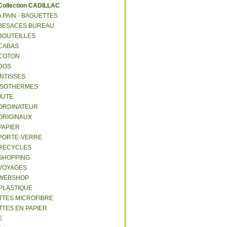
C
ollection CADILLAC
 A PAIN - BAGUETTES
- BESACES BUREAU
 BOUTEILLES
 CABAS
 COTON
 DOS
 INTISSES
- ISOTHERMES
 JUTE
- ORDINATEUR
 ORIGINAUX
 PAPIER
- PORTE-VERRE
- RECYCLES
 SHOPPING
 VOYAGES
- WEBSHOP
 PLASTIQUE
ETTES MICROFIBRE
TTES EN PAPIER
E