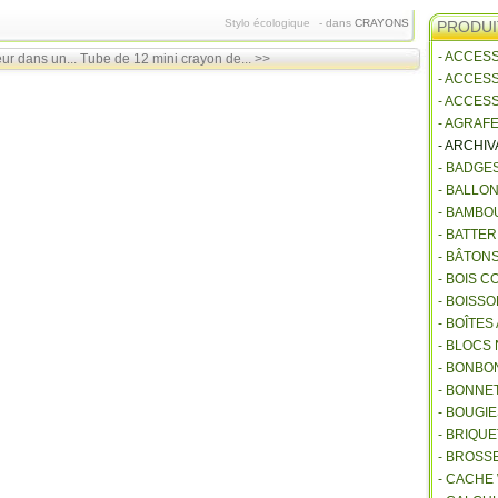
Stylo écologique
-
dans
CRAYONS
PRODUI
- ACCES
ur dans un...
Tube de 12 mini crayon de... >>
- ACCES
- ACCES
- AGRAF
- ARCHI
- BADGE
- BALLO
- BAMBO
- BATTE
- BÂTON
- BOIS 
- BOISSO
- BOÎTES
- BLOCS
- BONBO
- BONNET
- BOUGI
- BRIQU
- BROSS
- CACHE