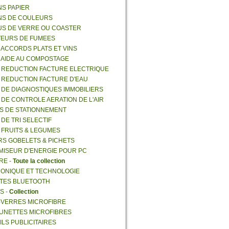
NS PAPIER
NS DE COULEURS
US DE VERRE OU COASTER
TEURS DE FUMEES
E ACCORDS PLATS ET VINS
E AIDE AU COMPOSTAGE
E REDUCTION FACTURE ELECTRIQUE
E REDUCTION FACTURE D'EAU
E DE DIAGNOSTIQUES IMMOBILIERS
E DE CONTROLE AERATION DE L'AIR
ES DE STATIONNEMENT
 DE TRI SELECTIF
E FRUITS & LEGUMES
RS GOBELETS & PICHETS
MISEUR D'ENERGIE POUR PC
RE -
Toute la collection
RONIQUE ET TECHNOLOGIE
NTES BLUETOOTH
S -
Collection
E-VERRES MICROFIBRE
 LUNETTES MICROFIBRES
ILS PUBLICITAIRES