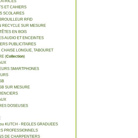
LATRICES
TS ET CAHIERS
RS SCOLAIRES
 BROUILLEUR RFID
N RECYCLE SUR MESURE
TÊTES EN BOIS
ES AUDIO ET ENCEINTES
IERS PUBLICITAIRES
E, CHAISE LONGUE, TABOURET
E (
Collection
)
AUX
GEURS SMARTPHONES
EURS
SB
USB SUR MESURE
RENCIERS
AUX
ERES DOSEUSES
E
 ou KUTCH - REGLES GRADUEES
RS PROFESSIONNELS
NS DE CHARPENTIERS