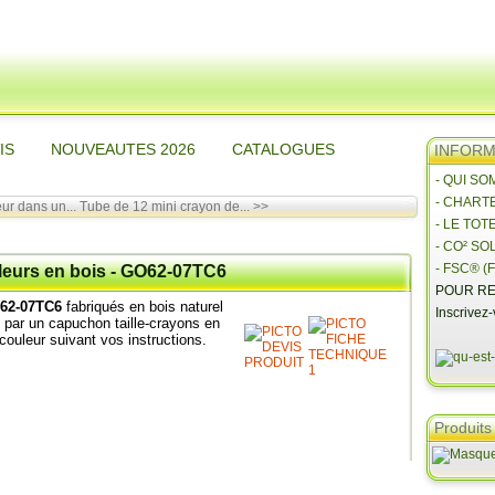
IS
NOUVEAUTES 2026
CATALOGUES
INFORMA
- QUI S
- CHART
ur dans un...
Tube de 12 mini crayon de... >>
- LE TOT
- CO² SO
- FSC® (F
leurs en bois - GO62-07TC6
POUR RE
62-07TC6
fabriqués en bois naturel
Inscrivez
 par un capuchon taille-crayons en
couleur suivant vos instructions.
Produits