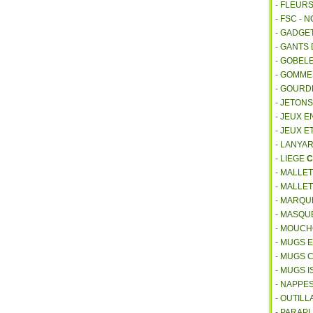
- FLEUR
- FSC - 
- GADGE
- GANTS
- GOBEL
- GOMM
- GOURD
- JETON
- JEUX E
- JEUX E
- LANYA
- LIEGE
C
- MALLE
- MALLE
- MARQU
- MASQU
- MOUCH
- MUGS 
- MUGS 
- MUGS 
- NAPPE
- OUTIL
- PARAP