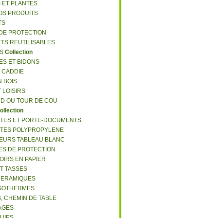
S ET PLANTES
NOS PRODUITS
TS
 DE PROTECTION
ETS REUTILISABLES
ES
Collection
ES ET BIDONS
S CADDIE
N BOIS
T LOISIRS
RD OU TOUR DE COU
ollection
TTES ET PORTE-DOCUMENTS
TTES POLYPROPYLENE
EURS TABLEAU BLANC
ES DE PROTECTION
OIRS EN PAPIER
ET TASSES
CERAMIQUES
ISOTHERMES
S, CHEMIN DE TABLE
LAGES
LUIES