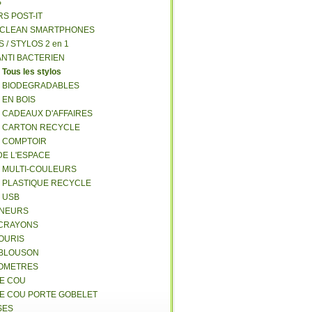
S
RS POST-IT
Y CLEAN SMARTPHONES
S / STYLOS 2 en 1
ANTI BACTERIEN
S
Tous les stylos
S BIODEGRADABLES
 EN BOIS
S CADEAUX D'AFFAIRES
S CARTON RECYCLE
S COMPTOIR
DE L'ESPACE
S MULTI-COULEURS
S PLASTIQUE RECYCLE
S USB
GNEURS
E-CRAYONS
SOURIS
 BLOUSON
MOMETRES
DE COU
DE COU PORTE GOBELET
SES