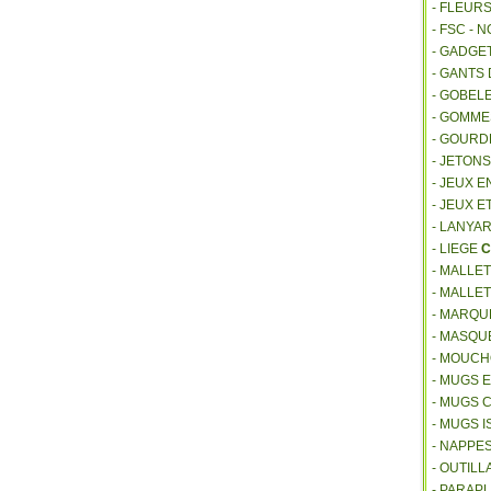
- FLEUR
- FSC - 
- GADGE
- GANTS
- GOBEL
- GOMM
- GOURD
- JETON
- JEUX E
- JEUX E
- LANYA
- LIEGE
C
- MALLE
- MALLE
- MARQU
- MASQU
- MOUCH
- MUGS 
- MUGS 
- MUGS 
- NAPPE
- OUTIL
- PARAP