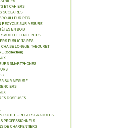
LATRICES
TS ET CAHIERS
RS SCOLAIRES
 BROUILLEUR RFID
N RECYCLE SUR MESURE
TÊTES EN BOIS
ES AUDIO ET ENCEINTES
IERS PUBLICITAIRES
E, CHAISE LONGUE, TABOURET
E (
Collection
)
AUX
GEURS SMARTPHONES
EURS
SB
USB SUR MESURE
RENCIERS
AUX
ERES DOSEUSES
E
 ou KUTCH - REGLES GRADUEES
RS PROFESSIONNELS
NS DE CHARPENTIERS