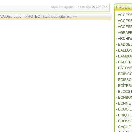
PRODUI
Stylo écologique
-
dans
INCLASSABLES
- ACCES
VA Distribution
iPROTECT stylo publicitaire... >>
- ACCES
- ACCES
- AGRAF
- ARCHI
- BADGE
- BALLO
- BAMBO
- BATTE
- BÂTON
- BOIS 
- BOISSO
- BOÎTES
- BLOCS
- BONBO
- BONNET
- BOUGI
- BRIQU
- BROSS
- CACHE