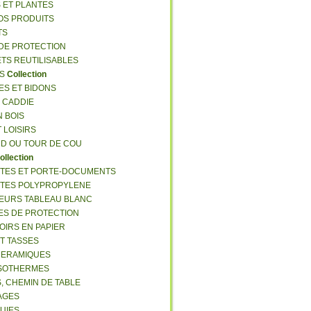
S ET PLANTES
NOS PRODUITS
TS
 DE PROTECTION
ETS REUTILISABLES
ES
Collection
ES ET BIDONS
S CADDIE
N BOIS
T LOISIRS
RD OU TOUR DE COU
ollection
TTES ET PORTE-DOCUMENTS
TTES POLYPROPYLENE
EURS TABLEAU BLANC
ES DE PROTECTION
OIRS EN PAPIER
ET TASSES
CERAMIQUES
ISOTHERMES
S, CHEMIN DE TABLE
LAGES
LUIES