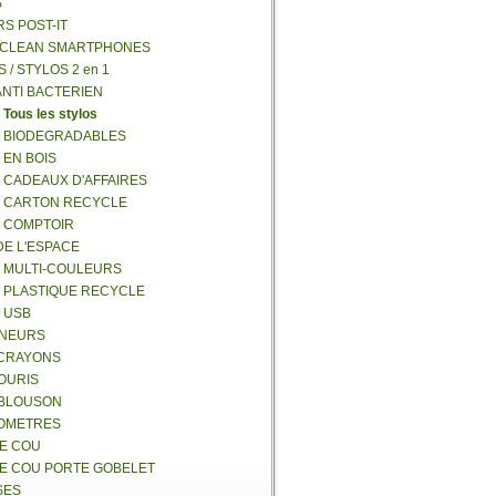
S
RS POST-IT
Y CLEAN SMARTPHONES
S / STYLOS 2 en 1
ANTI BACTERIEN
S
Tous les stylos
S BIODEGRADABLES
 EN BOIS
S CADEAUX D'AFFAIRES
S CARTON RECYCLE
S COMPTOIR
DE L'ESPACE
S MULTI-COULEURS
S PLASTIQUE RECYCLE
S USB
GNEURS
E-CRAYONS
SOURIS
 BLOUSON
MOMETRES
DE COU
DE COU PORTE GOBELET
SES