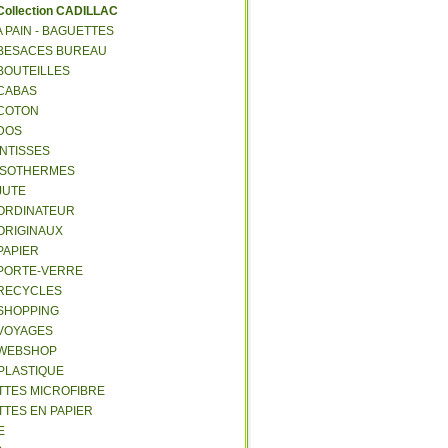
C
ollection CADILLAC
 A PAIN - BAGUETTES
- BESACES BUREAU
 BOUTEILLES
 CABAS
 COTON
 DOS
 INTISSES
- ISOTHERMES
 JUTE
- ORDINATEUR
 ORIGINAUX
 PAPIER
- PORTE-VERRE
- RECYCLES
 SHOPPING
 VOYAGES
- WEBSHOP
 PLASTIQUE
ETTES MICROFIBRE
TTES EN PAPIER
E