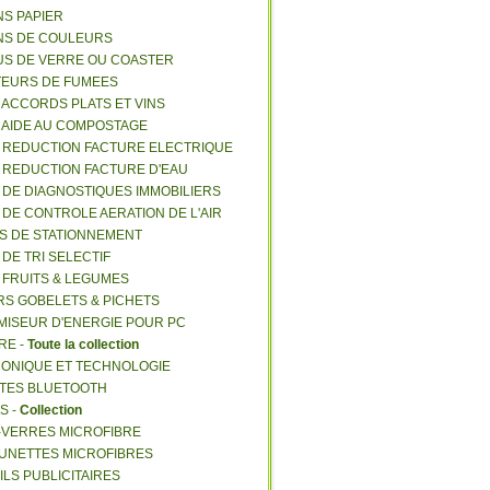
NS PAPIER
NS DE COULEURS
US DE VERRE OU COASTER
TEURS DE FUMEES
E ACCORDS PLATS ET VINS
E AIDE AU COMPOSTAGE
E REDUCTION FACTURE ELECTRIQUE
E REDUCTION FACTURE D'EAU
E DE DIAGNOSTIQUES IMMOBILIERS
E DE CONTROLE AERATION DE L'AIR
ES DE STATIONNEMENT
 DE TRI SELECTIF
E FRUITS & LEGUMES
RS GOBELETS & PICHETS
MISEUR D'ENERGIE POUR PC
RE -
Toute la collection
RONIQUE ET TECHNOLOGIE
NTES BLUETOOTH
S -
Collection
E-VERRES MICROFIBRE
 LUNETTES MICROFIBRES
ILS PUBLICITAIRES