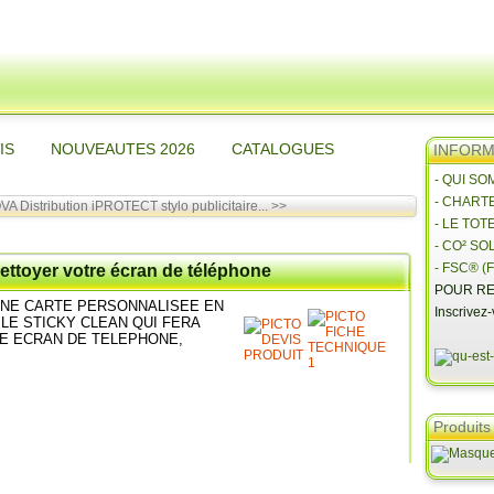
IS
NOUVEAUTES 2026
CATALOGUES
INFORMA
- QUI S
- CHART
VA Distribution
iPROTECT stylo publicitaire... >>
- LE TOT
- CO² SO
- FSC® (F
nettoyer votre écran de téléphone
POUR RE
 UNE CARTE PERSONNALISEE EN
Inscrivez
LE STICKY CLEAN QUI FERA
E ECRAN DE TELEPHONE,
Produits