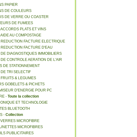
NS PAPIER
NS DE COULEURS
US DE VERRE OU COASTER
TEURS DE FUMEES
E ACCORDS PLATS ET VINS
E AIDE AU COMPOSTAGE
E REDUCTION FACTURE ELECTRIQUE
E REDUCTION FACTURE D'EAU
E DE DIAGNOSTIQUES IMMOBILIERS
E DE CONTROLE AERATION DE L'AIR
ES DE STATIONNEMENT
 DE TRI SELECTIF
E FRUITS & LEGUMES
RS GOBELETS & PICHETS
MISEUR D'ENERGIE POUR PC
RE -
Toute la collection
RONIQUE ET TECHNOLOGIE
NTES BLUETOOTH
S -
Collection
E-VERRES MICROFIBRE
 LUNETTES MICROFIBRES
ILS PUBLICITAIRES