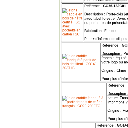
Référence :
GO36-13JC01
Description :
Porte-clés je
avec label forestier. Avec
ou pochettes de présentati
Fabrication : Europe
Pour + d'information cliquez 
Référence :
GO
Description :
Por
francais équipé
votre logo ou m
Origine :
Chine
Pour plus d'info
Référence :
Description 
naturel Fran
imprimons v
Origine :
Fra
Pour plus d'
Référence :
GO141