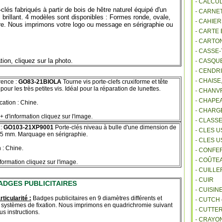
- CALCU
clés fabriqués à partir de bois de hêtre naturel équipé d'un
- CARNE
 brillant. 4 modèles sont disponibles : Formes ronde, ovale,
- CAHIE
ire. Nous imprimons votre logo ou message en sérigraphie ou
- CARTE
- CARTO
- CASSE-
tion, cliquez sur la photo.
- CASQU
- CENDR
- CHAIS
ence :
GO83-21BIOLA
Tourne vis porte-clefs cruxiforme et tête
 pour les très petites vis. Idéal pour la réparation de lunettes.
- CHANVR
- CHAPE
cation : Chine.
- CHAR
+ d'information cliquez sur l'image.
- CLASS
:
GO103-21XP9001
Porte-clés niveau à bulle d'une dimension de
- CLES U
15 mm. Marquage en sérigraphie.
- CLES 
 : Chine.
- CONFE
- COÛTE
formation cliquez sur l'image.
- CUILL
- CUIR
ADGES PUBLICITAIRES
- CUISIN
rticularité :
Badges publicitaires en 9 diamètres différents et
- CUTCH
 systèmes de fixation. Nous imprimons en quadrichromie suivant
- CUTTE
us instructions.
- CRAYO