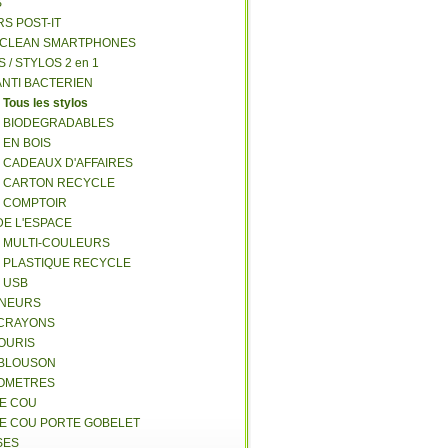
S
RS POST-IT
Y CLEAN SMARTPHONES
S / STYLOS 2 en 1
ANTI BACTERIEN
S
Tous les stylos
S BIODEGRADABLES
 EN BOIS
S CADEAUX D'AFFAIRES
S CARTON RECYCLE
S COMPTOIR
DE L'ESPACE
S MULTI-COULEURS
S PLASTIQUE RECYCLE
S USB
GNEURS
E-CRAYONS
SOURIS
 BLOUSON
MOMETRES
DE COU
DE COU PORTE GOBELET
SES