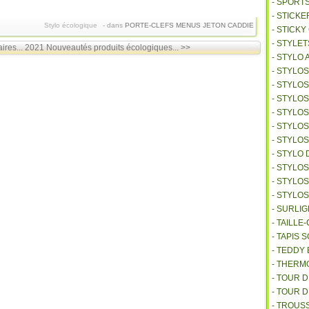
- SPORT
- STICKE
Stylo écologique
-
dans
PORTE-CLEFS
MENUS
JETON CADDIE
- STICK
- STYLET
ires...
2021 Nouveautés produits écologiques... >>
- STYLO 
- STYLO
- STYLO
- STYLOS
- STYLO
- STYLO
- STYLO
- STYLO 
- STYLO
- STYLO
- STYLO
- SURLI
- TAILL
- TAPIS 
- TEDDY
- THER
- TOUR 
- TOUR 
- TROUS