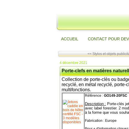
ACCUEIL
CONTACT POUR DEV
<< Stylos et objets publicita
4 décembre 2021
Porte-clefs en matières naturel
Collection de porte-clès ou badge
recyclé, en métal recyclé, porte-
multifonctions.
Référence :
GO149-20FSC
Description :
Porte-clés je
avec label forestier. 2 m
à la forme que vous souha
Fabrication : Europe
Pour + d'information cliquez 