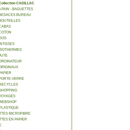
C
ollection CADILLAC
 A PAIN - BAGUETTES
- BESACES BUREAU
 BOUTEILLES
 CABAS
 COTON
 DOS
 INTISSES
- ISOTHERMES
 JUTE
- ORDINATEUR
 ORIGINAUX
 PAPIER
- PORTE-VERRE
- RECYCLES
 SHOPPING
 VOYAGES
- WEBSHOP
 PLASTIQUE
ETTES MICROFIBRE
TTES EN PAPIER
E