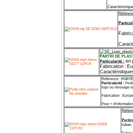
Caractéristique
Référenc
Particul
Fabric
Caracté
PARTIR DE PLAS
en 
Particularité :
Fabrication : E
Caractéristiques
Référence :
POR
Particularité :
Port
logo ou message sui
Fabrication : Euro
Pour + d'information
Référe
Particu
ruban.