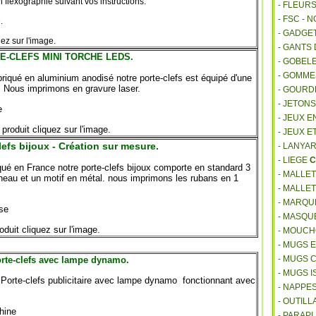
flexographie suivant vos instructions.
- FLEUR
- FSC - 
.
- GADGE
ez sur l'image.
- GANTS
E-CLEFS MINI TORCHE LEDS.
- GOBEL
- GOMM
riqué en aluminium anodisé notre porte-clefs est équipé d'une
. Nous imprimons en gravure laser.
- GOURD
- JETON
e
- JEUX E
 produit cliquez sur l'image.
- JEUX E
lefs bijoux - Création sur mesure.
- LANYA
- LIEGE
C
ué en France notre porte-clefs bijoux comporte en standard 3
- MALLE
neau et un motif en métal. nous imprimons les rubans en 1
- MALLE
- MARQU
se
- MASQU
oduit cliquez sur l'image.
- MOUCH
- MUGS 
- MUGS 
rte-clefs avec lampe dynamo.
- MUGS 
Porte-clefs publicitaire avec lampe dynamo fonctionnant avec
- NAPPE
- OUTIL
Chine
- PARAP