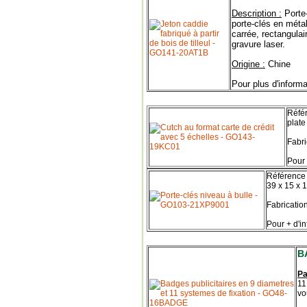
Description :
Porte-
porte-clés en métal
carrée, rectangula
gravure laser.
Origine :
Chine
Pour plus d'informa
Référ
plate
Fabri
Pour 
Référence 
39 x 15 x 
Fabrication
Pour + d'in
B
Pa
11
vo