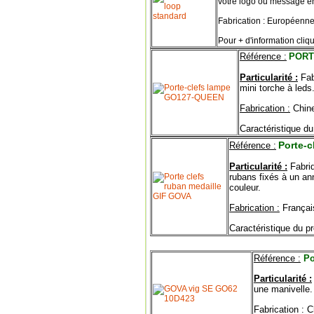
votre logo ou message en 
Fabrication : Européenne
Pour + d'information cliqu
R
éférence :
PORT
Particularité :
Fab
mini torche à leds
Fabrication :
Chin
Caractéristique du
Porte-c
R
éférence :
Particularité :
Fabriq
rubans fixés à un an
couleur.
Fabrication :
Françai
Caractéristique du pr
R
éférence :
Po
Particularité :
une manivelle.
Fabrication : 