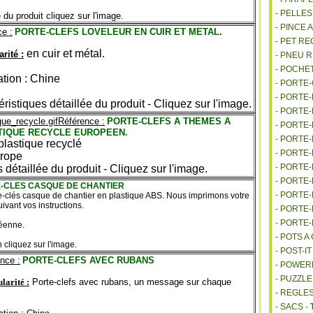
- PELLE
 du produit cliquez sur l'image.
- PINCE 
e :
PORTE-CLEFS LOVELEUR EN CUIR ET METAL
.
- PET R
en cuir et métal.
arité :
- PNEU 
- POCHE
ation : Chine
- PORTE
- PORTE
ristiques détaillée du produit - Cliquez sur l'image.
- PORTE
Référence :
PORTE-CLEFS A THEMES A
- PORTE
TIQUE RECYCLE EUROPEEN.
- PORTE
plastique recyclé
- PORTE
urope
- PORTE
 détaillée du produit - Cliquez sur l'image.
- PORTE
TE-CLES CASQUE DE CHANTIER
- PORTE
e-clés casque de chantier en plastique ABS. Nous imprimons votre
vant vos instructions.
- PORTE
- PORTE
péenne.
- POTS 
 cliquez sur l'image.
- POST-I
nce :
PORTE-CLEFS AVEC RUBANS
- POWE
- PUZZLE
larité :
Porte-clefs avec rubans, un message sur chaque
- REGLES
- SACS -