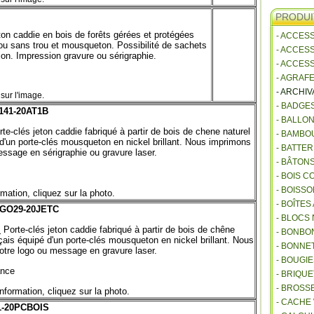
PRODUI
ton caddie en bois de forêts gérées et protégées
- ACCES
 ou sans trou et mousqueton. Possibilité de sachets
- ACCES
on. Impression gravure ou sérigraphie.
- ACCES
- AGRAF
- ARCHI
sur l'image.
- BADGE
141-20AT1B
- BALLO
te-clés jeton caddie fabriqué à partir de bois de chene naturel
- BAMBO
 d'un porte-clés mousqueton en nickel brillant. Nous imprimons
- BATTE
essage en sérigraphie ou gravure laser.
- BÂTON
- BOIS 
- BOISSO
rmation, cliquez sur la photo.
- BOÎTES
GO29-20JETC
- BLOCS
:
Porte-clés jeton caddie fabriqué à partir de bois de chêne
- BONBO
çais équipé d'un porte-clés mousqueton en nickel brillant. Nous
- BONNET
otre logo ou message en gravure laser.
- BOUGI
nce
- BRIQU
- BROSS
information, cliquez sur la photo.
- CACHE
-20PCBOIS