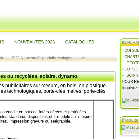
IS
NOUVEAUTES 2026
CATALOGUES
INFORMA
- QUI S
- CHART
ires...
2021 Nouveautés produits écologiques... >>
- LE TOT
- CO² SO
- FSC® (F
les ou recyclées, solaire, dynamo.
POUR RE
s publicitaires sur mesure, en bois, en plastique
Inscrivez
clés technologiques, porte-clés mètres, porte-clés
ton caddie en bois de forêts gérées et protégées
odèles standards disponibles et 1 modèle sur mesure
Produits
itez. Impression gravure ou sérigraphie.
sur l'image.