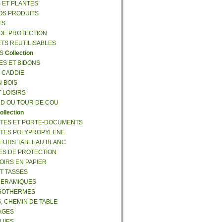
S ET PLANTES
NOS PRODUITS
TS
 DE PROTECTION
ETS REUTILISABLES
ES
Collection
ES ET BIDONS
S CADDIE
N BOIS
T LOISIRS
RD OU TOUR DE COU
ollection
TTES ET PORTE-DOCUMENTS
TTES POLYPROPYLENE
EURS TABLEAU BLANC
ES DE PROTECTION
OIRS EN PAPIER
ET TASSES
CERAMIQUES
ISOTHERMES
S, CHEMIN DE TABLE
LAGES
LUIES