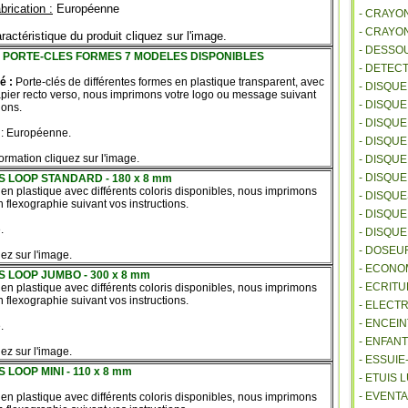
brication :
Européenne
- CRAYO
- CRAYO
ractéristique du produit cliquez sur l'image.
- DESSO
PORTE-CLES FORMES 7 MODELES DISPONIBLES
- DETEC
té :
Porte-clés de différentes formes en plastique transparent, avec
- DISQU
apier recto verso, nous imprimons votre logo ou message suivant
- DISQU
ions.
- DISQU
 : Européenne.
- DISQU
formation cliquez sur l'image.
- DISQU
- DISQU
LES LOOP STANDARD - 180 x 8 mm
 en plastique avec différents coloris disponibles, nous imprimons
- DISQU
flexographie suivant vos instructions.
- DISQUE
.
- DISQU
- DOSEU
ez sur l'image.
- ECONO
LES LOOP JUMBO - 300 x 8 mm
- ECRITU
 en plastique avec différents coloris disponibles, nous imprimons
flexographie suivant vos instructions.
- ELECT
- ENCEI
.
- ENFANT
ez sur l'image.
- ESSUI
 LOOP MINI - 110 x 8 mm
- ETUIS
- EVENTA
 en plastique avec différents coloris disponibles, nous imprimons