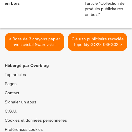
en bois
< Boite de 3 crayons papier
Clé usb publicitaire recyclée
avec cristal Swarovski -
Topoddy GO23-06PG02 >
GO38-10BSW1
Hébergé par Overblog
Top articles
Pages
Contact
Signaler un abus
C.G.U.
Cookies et données personnelles
Préférences cookies