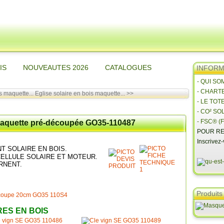
IS
NOUVEAUTES 2026
CATALOGUES
INFORMA
- QUI S
- CHART
s maquette...
Eglise solaire en bois maquette... >>
- LE TOT
- CO² SO
- FSC® (F
 maquette pré-découpée GO35-110487
POUR RE
Inscrivez
NT SOLAIRE EN BOIS.
ELLULE SOLAIRE ET MOTEUR.
RNENT.
Produits
ES EN BOIS