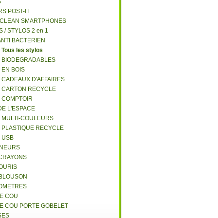
S
RS POST-IT
Y CLEAN SMARTPHONES
S / STYLOS 2 en 1
ANTI BACTERIEN
S
Tous les stylos
S BIODEGRADABLES
 EN BOIS
S CADEAUX D'AFFAIRES
S CARTON RECYCLE
S COMPTOIR
DE L'ESPACE
S MULTI-COULEURS
S PLASTIQUE RECYCLE
S USB
GNEURS
E-CRAYONS
SOURIS
 BLOUSON
MOMETRES
DE COU
DE COU PORTE GOBELET
SES