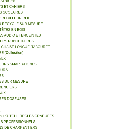
LATRICES
TS ET CAHIERS
RS SCOLAIRES
 BROUILLEUR RFID
N RECYCLE SUR MESURE
TÊTES EN BOIS
ES AUDIO ET ENCEINTES
IERS PUBLICITAIRES
E, CHAISE LONGUE, TABOURET
E (
Collection
)
AUX
GEURS SMARTPHONES
EURS
SB
USB SUR MESURE
RENCIERS
AUX
ERES DOSEUSES
E
 ou KUTCH - REGLES GRADUEES
RS PROFESSIONNELS
NS DE CHARPENTIERS