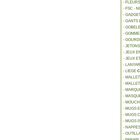
- FLEUR
- FSC - 
- GADGE
- GANTS
- GOBEL
- GOMM
- GOURD
- JETON
- JEUX E
- JEUX E
- LANYA
- LIEGE
C
- MALLE
- MALLE
- MARQU
- MASQU
- MOUCH
- MUGS 
- MUGS 
- MUGS 
- NAPPE
- OUTIL
- PARAP