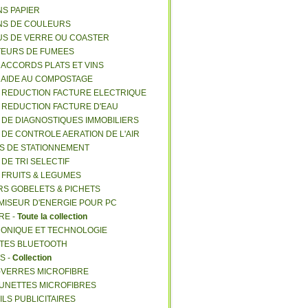
NS PAPIER
NS DE COULEURS
US DE VERRE OU COASTER
TEURS DE FUMEES
E ACCORDS PLATS ET VINS
E AIDE AU COMPOSTAGE
E REDUCTION FACTURE ELECTRIQUE
E REDUCTION FACTURE D'EAU
E DE DIAGNOSTIQUES IMMOBILIERS
E DE CONTROLE AERATION DE L'AIR
ES DE STATIONNEMENT
 DE TRI SELECTIF
E FRUITS & LEGUMES
RS GOBELETS & PICHETS
MISEUR D'ENERGIE POUR PC
RE -
Toute la collection
RONIQUE ET TECHNOLOGIE
NTES BLUETOOTH
S -
Collection
E-VERRES MICROFIBRE
 LUNETTES MICROFIBRES
ILS PUBLICITAIRES