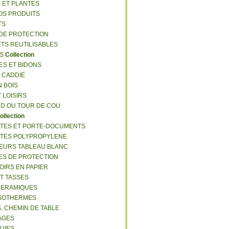
S ET PLANTES
NOS PRODUITS
TS
 DE PROTECTION
ETS REUTILISABLES
ES
Collection
ES ET BIDONS
S CADDIE
N BOIS
T LOISIRS
RD OU TOUR DE COU
ollection
TTES ET PORTE-DOCUMENTS
TTES POLYPROPYLENE
EURS TABLEAU BLANC
ES DE PROTECTION
OIRS EN PAPIER
ET TASSES
CERAMIQUES
ISOTHERMES
S, CHEMIN DE TABLE
LAGES
LUIES