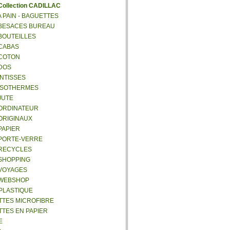
C
ollection CADILLAC
 A PAIN - BAGUETTES
- BESACES BUREAU
 BOUTEILLES
 CABAS
 COTON
 DOS
 INTISSES
- ISOTHERMES
 JUTE
- ORDINATEUR
 ORIGINAUX
 PAPIER
- PORTE-VERRE
- RECYCLES
 SHOPPING
 VOYAGES
- WEBSHOP
 PLASTIQUE
ETTES MICROFIBRE
TTES EN PAPIER
E