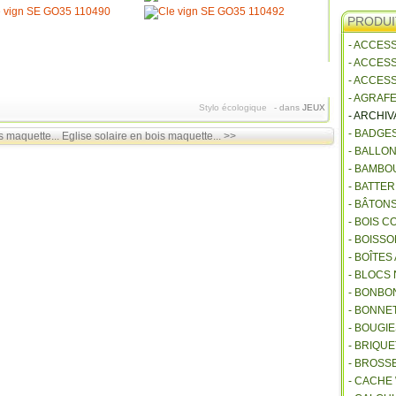
PRODUI
- ACCES
- ACCES
- ACCES
- AGRAF
Stylo écologique
-
dans
JEUX
- ARCHI
- BADGE
s maquette...
Eglise solaire en bois maquette... >>
- BALLO
- BAMBO
- BATTE
- BÂTON
- BOIS 
- BOISSO
- BOÎTES
- BLOCS
- BONBO
- BONNET
- BOUGI
- BRIQU
- BROSS
- CACHE