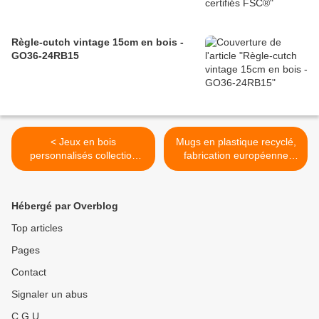
Règle-cutch vintage 15cm en bois -
GO36-24RB15
< Jeux en bois
Mugs en plastique recyclé,
personnalisés collection
fabrication européenne
GOVA
GO11-08MUGS >
Hébergé par Overblog
Top articles
Pages
Contact
Signaler un abus
C.G.U.