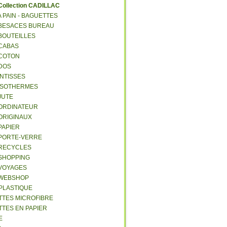
C
ollection CADILLAC
 A PAIN - BAGUETTES
- BESACES BUREAU
 BOUTEILLES
 CABAS
 COTON
 DOS
 INTISSES
- ISOTHERMES
 JUTE
- ORDINATEUR
 ORIGINAUX
 PAPIER
- PORTE-VERRE
- RECYCLES
 SHOPPING
 VOYAGES
- WEBSHOP
 PLASTIQUE
ETTES MICROFIBRE
TTES EN PAPIER
E