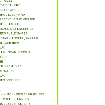
LATRICES
TS ET CAHIERS
RS SCOLAIRES
 BROUILLEUR RFID
N RECYCLE SUR MESURE
TÊTES EN BOIS
ES AUDIO ET ENCEINTES
IERS PUBLICITAIRES
E, CHAISE LONGUE, TABOURET
E (
Collection
)
AUX
GEURS SMARTPHONES
EURS
SB
USB SUR MESURE
RENCIERS
AUX
ERES DOSEUSES
E
 ou KUTCH - REGLES GRADUEES
RS PROFESSIONNELS
NS DE CHARPENTIERS