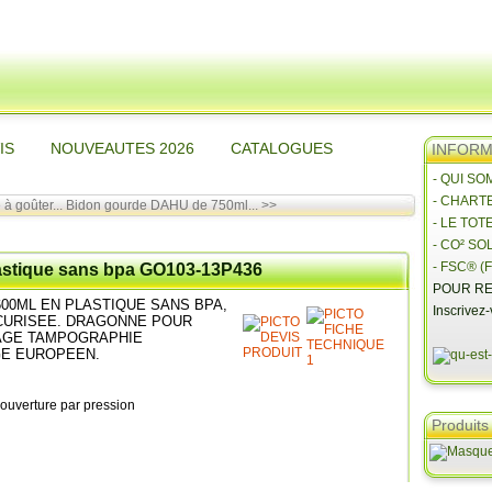
IS
NOUVEAUTES 2026
CATALOGUES
INFORMA
- QUI S
- CHART
à goûter...
Bidon gourde DAHU de 750ml... >>
- LE TOT
- CO² SO
- FSC® (F
astique sans bpa GO103-13P436
POUR RE
00ML EN PLASTIQUE SANS BPA,
Inscrivez
CURISEE. DRAGONNE POUR
AGE TAMPOGRAPHIE
GE EUROPEEN.
Produits