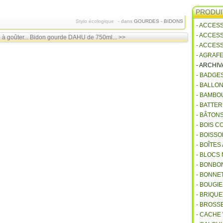
PRODUI
Stylo écologique
-
dans
GOURDES - BIDONS
- ACCES
- ACCES
à goûter...
Bidon gourde DAHU de 750ml... >>
- ACCES
- AGRAF
- ARCHI
- BADGE
- BALLO
- BAMBO
- BATTE
- BÂTON
- BOIS 
- BOISSO
- BOÎTES
- BLOCS
- BONBO
- BONNET
- BOUGI
- BRIQU
- BROSS
- CACHE