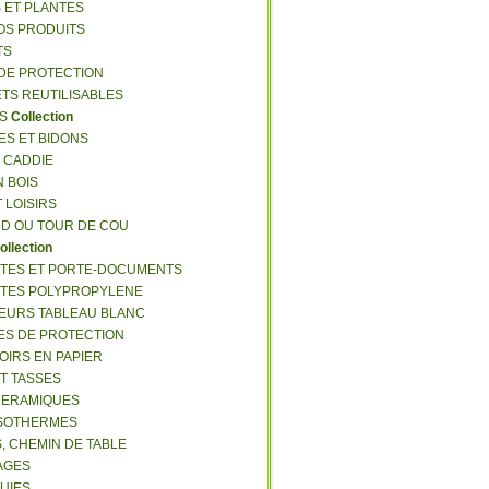
S ET PLANTES
NOS PRODUITS
TS
 DE PROTECTION
ETS REUTILISABLES
ES
Collection
ES ET BIDONS
S CADDIE
N BOIS
T LOISIRS
RD OU TOUR DE COU
ollection
TTES ET PORTE-DOCUMENTS
TTES POLYPROPYLENE
EURS TABLEAU BLANC
ES DE PROTECTION
OIRS EN PAPIER
ET TASSES
CERAMIQUES
ISOTHERMES
S, CHEMIN DE TABLE
LAGES
LUIES