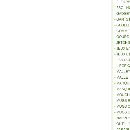
- FLEUR
- FSC - 
- GADGE
- GANTS
- GOBEL
- GOMM
- GOURD
- JETON
- JEUX E
- JEUX E
- LANYA
- LIEGE
C
- MALLE
- MALLE
- MARQU
- MASQU
- MOUCH
- MUGS 
- MUGS 
- MUGS 
- NAPPE
- OUTIL
- PARAP