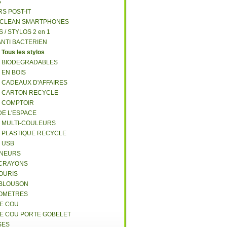
S
RS POST-IT
Y CLEAN SMARTPHONES
S / STYLOS 2 en 1
ANTI BACTERIEN
S
Tous les stylos
S BIODEGRADABLES
 EN BOIS
S CADEAUX D'AFFAIRES
S CARTON RECYCLE
S COMPTOIR
DE L'ESPACE
S MULTI-COULEURS
S PLASTIQUE RECYCLE
S USB
GNEURS
E-CRAYONS
SOURIS
 BLOUSON
MOMETRES
DE COU
DE COU PORTE GOBELET
SES