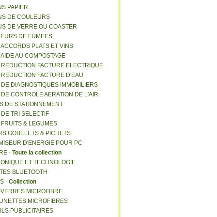
NS PAPIER
NS DE COULEURS
US DE VERRE OU COASTER
TEURS DE FUMEES
E ACCORDS PLATS ET VINS
E AIDE AU COMPOSTAGE
E REDUCTION FACTURE ELECTRIQUE
E REDUCTION FACTURE D'EAU
E DE DIAGNOSTIQUES IMMOBILIERS
E DE CONTROLE AERATION DE L'AIR
ES DE STATIONNEMENT
 DE TRI SELECTIF
E FRUITS & LEGUMES
RS GOBELETS & PICHETS
MISEUR D'ENERGIE POUR PC
RE -
Toute la collection
RONIQUE ET TECHNOLOGIE
NTES BLUETOOTH
S -
Collection
E-VERRES MICROFIBRE
 LUNETTES MICROFIBRES
ILS PUBLICITAIRES