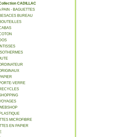
C
ollection CADILLAC
 A PAIN - BAGUETTES
- BESACES BUREAU
 BOUTEILLES
 CABAS
 COTON
 DOS
 INTISSES
- ISOTHERMES
 JUTE
- ORDINATEUR
 ORIGINAUX
 PAPIER
- PORTE-VERRE
- RECYCLES
 SHOPPING
 VOYAGES
- WEBSHOP
 PLASTIQUE
ETTES MICROFIBRE
TTES EN PAPIER
E