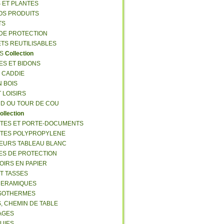
S ET PLANTES
NOS PRODUITS
TS
 DE PROTECTION
ETS REUTILISABLES
ES
Collection
ES ET BIDONS
S CADDIE
N BOIS
T LOISIRS
RD OU TOUR DE COU
ollection
TTES ET PORTE-DOCUMENTS
TTES POLYPROPYLENE
EURS TABLEAU BLANC
ES DE PROTECTION
OIRS EN PAPIER
ET TASSES
CERAMIQUES
ISOTHERMES
S, CHEMIN DE TABLE
LAGES
LUIES