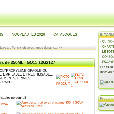
IS
NOUVEAUTES 2026
CATALOGUES
INFORMA
- QUI S
- CHART
aire à...
Porte-clefs avec lampe dynamo... >>
- LE TOT
- CO² SO
- FSC® (F
les de 350ML - GO11-13G2127
POUR RE
POLYPROPYLENE OPAQUE OU
Inscrivez
, EMPILABLE ET REUTILISABLE,
NNEMENTS, PRIMES...
GRAPHIE.
Produits