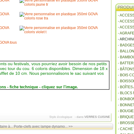
PRODUI
- ACCES
- ACCES
- ACCES
- AGRAF
- ARCHI
- BADGE
- BALLO
- BAMBO
- BATTE
s ou festivals, vous pourriez avoir besoin de nos petits
vec tour du cou. 6 coloris disponibles. Dimension de 18 x
- BÂTON
fflet de 10 cm. Nous personnalisons le sac suivant vos
- BOIS 
- BOISSO
ns - fiche technique - cliquez sur l'image.
- BOÎTES
- BLOCS
- BONBO
- BONNET
- BOUGI
- BRIQU
Stylo écologique
-
dans
VERRES
CUISINE
- BROSS
aire à...
Porte-clefs avec lampe dynamo... >>
- CACHE