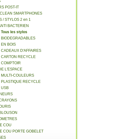
S
RS POST-IT
Y CLEAN SMARTPHONES
S / STYLOS 2 en 1
ANTI BACTERIEN
S
Tous les stylos
S BIODEGRADABLES
 EN BOIS
S CADEAUX D'AFFAIRES
S CARTON RECYCLE
S COMPTOIR
DE L'ESPACE
S MULTI-COULEURS
S PLASTIQUE RECYCLE
S USB
GNEURS
E-CRAYONS
SOURIS
 BLOUSON
MOMETRES
DE COU
DE COU PORTE GOBELET
SES