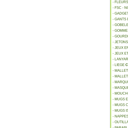
- FLEUR
- FSC - 
- GADGE
- GANTS
- GOBEL
- GOMM
- GOURD
- JETON
- JEUX E
- JEUX E
- LANYA
- LIEGE
C
- MALLE
- MALLE
- MARQU
- MASQU
- MOUCH
- MUGS 
- MUGS 
- MUGS 
- NAPPE
- OUTIL
- PARAP