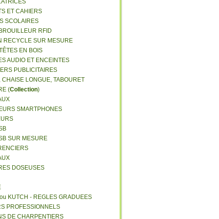
LATRICES
TS ET CAHIERS
RS SCOLAIRES
 BROUILLEUR RFID
N RECYCLE SUR MESURE
TÊTES EN BOIS
ES AUDIO ET ENCEINTES
IERS PUBLICITAIRES
E, CHAISE LONGUE, TABOURET
E (
Collection
)
AUX
GEURS SMARTPHONES
EURS
SB
USB SUR MESURE
RENCIERS
AUX
ERES DOSEUSES
E
 ou KUTCH - REGLES GRADUEES
RS PROFESSIONNELS
NS DE CHARPENTIERS