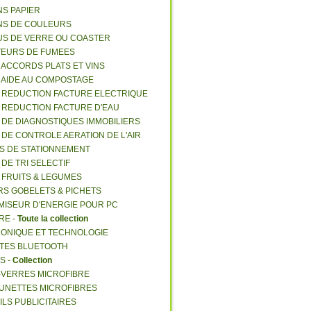
NS PAPIER
NS DE COULEURS
US DE VERRE OU COASTER
TEURS DE FUMEES
E ACCORDS PLATS ET VINS
E AIDE AU COMPOSTAGE
E REDUCTION FACTURE ELECTRIQUE
E REDUCTION FACTURE D'EAU
E DE DIAGNOSTIQUES IMMOBILIERS
E DE CONTROLE AERATION DE L'AIR
ES DE STATIONNEMENT
 DE TRI SELECTIF
E FRUITS & LEGUMES
RS GOBELETS & PICHETS
MISEUR D'ENERGIE POUR PC
RE -
Toute la collection
RONIQUE ET TECHNOLOGIE
NTES BLUETOOTH
S -
Collection
E-VERRES MICROFIBRE
 LUNETTES MICROFIBRES
ILS PUBLICITAIRES