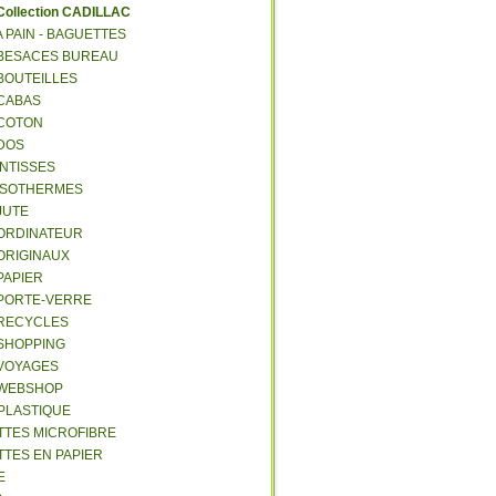
C
ollection CADILLAC
 A PAIN - BAGUETTES
- BESACES BUREAU
 BOUTEILLES
 CABAS
 COTON
 DOS
 INTISSES
- ISOTHERMES
 JUTE
- ORDINATEUR
 ORIGINAUX
 PAPIER
- PORTE-VERRE
- RECYCLES
 SHOPPING
 VOYAGES
- WEBSHOP
 PLASTIQUE
ETTES MICROFIBRE
TTES EN PAPIER
E