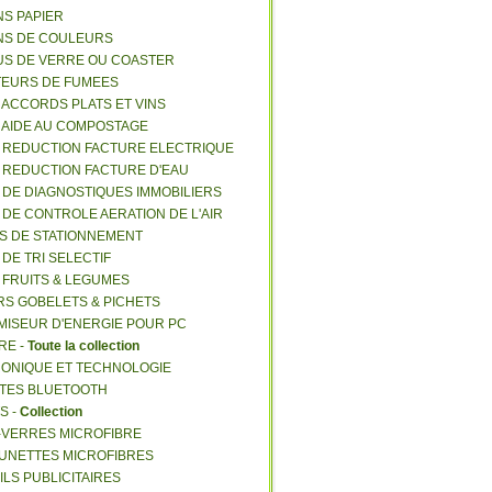
NS PAPIER
NS DE COULEURS
US DE VERRE OU COASTER
TEURS DE FUMEES
E ACCORDS PLATS ET VINS
E AIDE AU COMPOSTAGE
E REDUCTION FACTURE ELECTRIQUE
E REDUCTION FACTURE D'EAU
E DE DIAGNOSTIQUES IMMOBILIERS
E DE CONTROLE AERATION DE L'AIR
ES DE STATIONNEMENT
 DE TRI SELECTIF
E FRUITS & LEGUMES
RS GOBELETS & PICHETS
MISEUR D'ENERGIE POUR PC
RE -
Toute la collection
RONIQUE ET TECHNOLOGIE
NTES BLUETOOTH
S -
Collection
E-VERRES MICROFIBRE
 LUNETTES MICROFIBRES
ILS PUBLICITAIRES