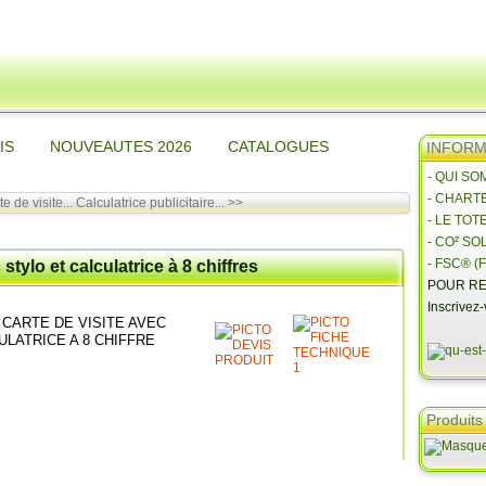
IS
NOUVEAUTES 2026
CATALOGUES
INFORMA
- QUI S
- CHART
e de visite...
Calculatrice publicitaire... >>
- LE TOT
- CO² SO
- FSC® (F
stylo et calculatrice à 8 chiffres
POUR RE
Inscrivez
 CARTE DE VISITE AVEC
LATRICE A 8 CHIFFRE
Produits