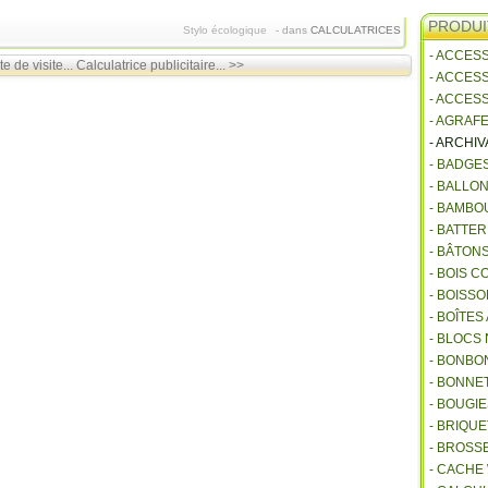
PRODUI
Stylo écologique
-
dans
CALCULATRICES
- ACCES
e de visite...
Calculatrice publicitaire... >>
- ACCES
- ACCES
- AGRAF
- ARCHI
- BADGE
- BALLO
- BAMBO
- BATTE
- BÂTON
- BOIS 
- BOISSO
- BOÎTES
- BLOCS
- BONBO
- BONNET
- BOUGI
- BRIQU
- BROSS
- CACHE