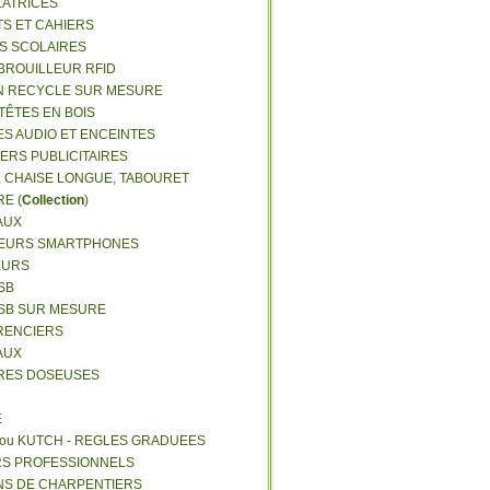
LATRICES
TS ET CAHIERS
RS SCOLAIRES
 BROUILLEUR RFID
N RECYCLE SUR MESURE
TÊTES EN BOIS
ES AUDIO ET ENCEINTES
IERS PUBLICITAIRES
E, CHAISE LONGUE, TABOURET
E (
Collection
)
AUX
GEURS SMARTPHONES
EURS
SB
USB SUR MESURE
RENCIERS
AUX
ERES DOSEUSES
E
 ou KUTCH - REGLES GRADUEES
RS PROFESSIONNELS
NS DE CHARPENTIERS