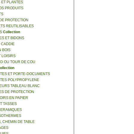
S ET PLANTES
NOS PRODUITS
TS
 DE PROTECTION
ETS REUTILISABLES
ES
Collection
ES ET BIDONS
S CADDIE
N BOIS
T LOISIRS
RD OU TOUR DE COU
ollection
TTES ET PORTE-DOCUMENTS
TTES POLYPROPYLENE
EURS TABLEAU BLANC
ES DE PROTECTION
OIRS EN PAPIER
ET TASSES
CERAMIQUES
ISOTHERMES
S, CHEMIN DE TABLE
LAGES
LUIES