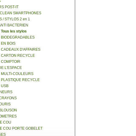
S
RS POST-IT
Y CLEAN SMARTPHONES
S / STYLOS 2 en 1
ANTI BACTERIEN
S
Tous les stylos
S BIODEGRADABLES
 EN BOIS
S CADEAUX D'AFFAIRES
S CARTON RECYCLE
S COMPTOIR
DE L'ESPACE
S MULTI-COULEURS
S PLASTIQUE RECYCLE
S USB
GNEURS
E-CRAYONS
SOURIS
 BLOUSON
MOMETRES
DE COU
DE COU PORTE GOBELET
SES