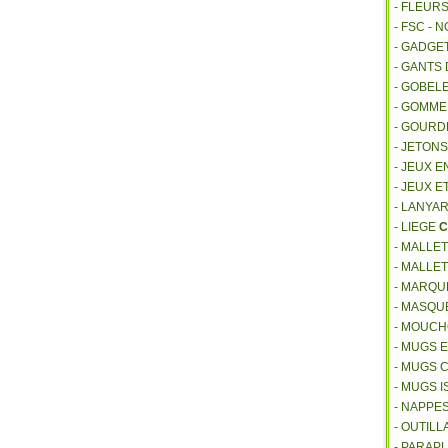
- FLEUR
- FSC - 
- GADGE
- GANTS
- GOBEL
- GOMM
- GOURD
- JETON
- JEUX E
- JEUX E
- LANYA
- LIEGE
C
- MALLE
- MALLE
- MARQU
- MASQU
- MOUCH
- MUGS 
- MUGS 
- MUGS 
- NAPPE
- OUTIL
- PARAP