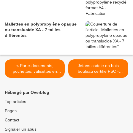
Mallettes en polypropylène opaque
ou translucide XA - 7 tailles
différentes
< Porte-documents,
Jetons caddie en bois
pochettes, valisettes en
bouleau certifié FSC -
intissé - Collection
GO149-20FSC >
Hébergé par Overblog
Top articles
Pages
Contact
Signaler un abus