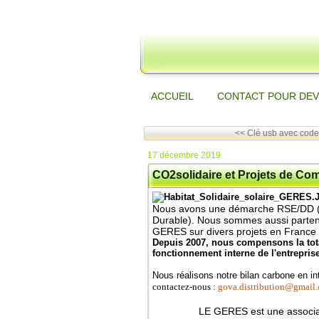
ACCUEIL
CONTACT POUR DEV
<< Clé usb avec code 
17 décembre 2019
CO2solidaire et Projets de C
Nous avons une démarche RSE/DD (Re
Durable).
Nous sommes aussi parten
GERES sur divers projets en France 
Depuis 2007, nous compensons la tota
fonctionnement interne de l'entreprise
Nous ré
alisons notre bilan carbone en 
contactez-nous :
gova.distribution@gmail
LE GERES est une associat