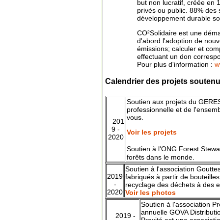
but non lucratif, créée en
privés ou public.
88% des s
développement durable sou
CO²Solidaire est une déma
d'abord l'adoption de nou
émissions; calculer et com
effectuant un don corresp
Pour plus d'information :
w
Calendrier des projets soutenu
Soutien aux projets du GER
profes
sionnelle
et de l'ensem
vous.
201
9 -
Voir les projets
2020
Soutien à l'ONG
Forest Stewa
forêts dans le monde.
Soutien à l'association Gouttes
2019
fabriqués à partir de bouteille
-
recyclage des déchets à des 
2020
Voir les photos
Soutien à l'association Pr
annuelle GOVA Distributi
2019 -