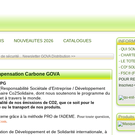
IS
NOUVEAUTES 2026
CATALOGUES
INFORMA
- QUI S
- CHART
de sécurité...
Newsletter GOVA Distribution >>
- LE TOT
- CO² SO
- FSC® (F
ompensation Carbone GOVA
POUR RE
Inscrivez
sponsabilité Sociétale d'Entreprise / Développement
aire Co2Solidaire, dont nous soutenons le programme du
et à travers le monde.
lité de nos émissions de CO2, que ce soit pour le
 ou le transport de nos produits.
interne grâce à la méthode PRO de l'ADEME.
Pour toute question,
Produits
.com
.
ion de Développement et de Solidarité internationale, à