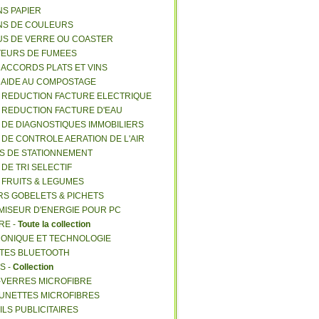
NS PAPIER
NS DE COULEURS
US DE VERRE OU COASTER
TEURS DE FUMEES
E ACCORDS PLATS ET VINS
E AIDE AU COMPOSTAGE
E REDUCTION FACTURE ELECTRIQUE
E REDUCTION FACTURE D'EAU
E DE DIAGNOSTIQUES IMMOBILIERS
E DE CONTROLE AERATION DE L'AIR
ES DE STATIONNEMENT
 DE TRI SELECTIF
E FRUITS & LEGUMES
RS GOBELETS & PICHETS
MISEUR D'ENERGIE POUR PC
RE -
Toute la collection
RONIQUE ET TECHNOLOGIE
NTES BLUETOOTH
S -
Collection
E-VERRES MICROFIBRE
 LUNETTES MICROFIBRES
ILS PUBLICITAIRES