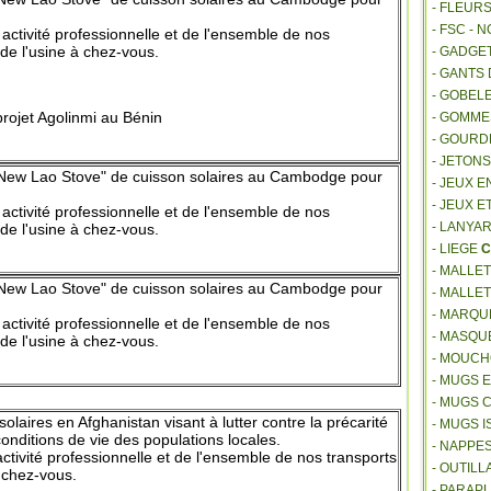
- FLEUR
- FSC - 
ctivité profes
sionnelle
et de l'ensemble de
nos
de l'usine
à chez-vous.
- GADGE
- GANTS
- GOBEL
rojet Agolinmi au Bénin
- GOMM
- GOURD
- JETON
"New Lao Stove" de cuisson solaires
au
Cambodge
pour
- JEUX E
- JEUX E
ctivité profes
sionnelle
et de l'ensemble de
nos
- LANYA
de l'usine
à chez-vous.
- LIEGE
C
- MALLE
"New Lao Stove" de cuisson solaires
au
Cambodge
pour
- MALLE
- MARQU
ctivité profes
sionnelle
et de l'ensemble de
nos
- MASQU
de l'usine
à chez-vous.
- MOUCH
- MUGS 
- MUGS 
solaires en Afghanistan visant à lutter contre la
précarité
- MUGS 
conditions de vie des populations
locales.
- NAPPE
tivité profes
sionnelle
et de l'ensemble de
nos transports
- OUTIL
 chez-vous.
- PARAP