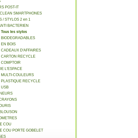
S
RS POST-IT
Y CLEAN SMARTPHONES
S / STYLOS 2 en 1
ANTI BACTERIEN
S
Tous les stylos
S BIODEGRADABLES
 EN BOIS
S CADEAUX D'AFFAIRES
S CARTON RECYCLE
S COMPTOIR
DE L'ESPACE
S MULTI-COULEURS
S PLASTIQUE RECYCLE
S USB
GNEURS
E-CRAYONS
SOURIS
 BLOUSON
MOMETRES
DE COU
DE COU PORTE GOBELET
SES