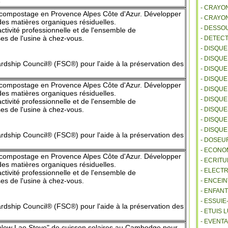
é
- CRAYO
et compostage en Provence Alpes
Côte
d'Azur. Développer
- CRAYO
 des matières
organiques résiduelles
.
- DESSO
tivité profes
sionnelle
et de l'ensemble de
s de l'usine à chez-vous.
- DETEC
- DISQU
- DISQU
rdship Council
®
(FSC®)
pour
l'aide à la préservation des
- DISQU
- DISQU
et compostage en Provence Alpes
Côte
d'Azur. Développer
- DISQU
 des matières
organiques résiduelles
.
- DISQU
tivité profes
sionnelle
et de l'ensemble de
s de l'usine à chez-vous.
- DISQU
- DISQUE
- DISQU
rdship Council
®
(FSC®)
pour
l'aide à la préservation des
- DOSEU
- ECONO
et compostage en Provence Alpes
Côte
d'Azur. Développer
- ECRITU
 des matières
organiques résiduelles
.
- ELECT
tivité profes
sionnelle
et de l'ensemble de
s de l'usine à chez-vous.
- ENCEI
- ENFANT
- ESSUI
rdship Council
®
(FSC®)
pour
l'aide à la préservation des
- ETUIS
- EVENTA
"New Lao Stove" de cuisson solaires
au
Cambodge
pour