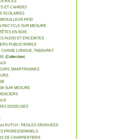
LATRICES
TS ET CAHIERS
RS SCOLAIRES
 BROUILLEUR RFID
N RECYCLE SUR MESURE
TÊTES EN BOIS
ES AUDIO ET ENCEINTES
IERS PUBLICITAIRES
E, CHAISE LONGUE, TABOURET
E (
Collection
)
AUX
GEURS SMARTPHONES
EURS
SB
USB SUR MESURE
RENCIERS
AUX
ERES DOSEUSES
E
 ou KUTCH - REGLES GRADUEES
RS PROFESSIONNELS
NS DE CHARPENTIERS