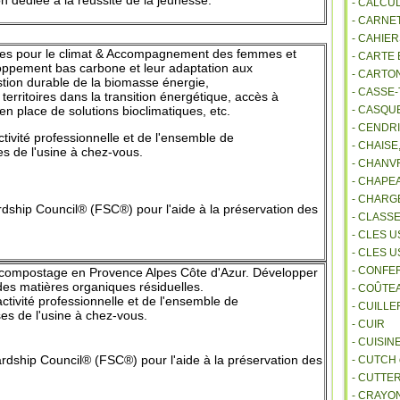
on dédiée à la réussite de la jeunesse.
- CALCU
- CARNE
- CAHIE
nnes pour le climat & Accompagnement des
femmes et
- CARTE
oppement bas carbone et leur
adaptation
aux
- CARTO
stion durable de la biomasse
énergie,
- CASSE-
t territoires dans la transition
énergétique, accès
à
 en
place de solutions
bioclimatiques, etc.
- CASQU
- CENDR
ivité profes
sionnelle
et de l'ensemble de
- CHAIS
s de l'usine à chez-vous.
- CHANVR
- CHAPE
- CHAR
dship Council
®
(FSC®)
pour
l'aide à la préservation des
- CLASS
- CLES U
- CLES 
- CONFE
et compostage en Provence Alpes
Côte
d'Azur. Développer
 des matières
organiques résiduelles
.
- COÛTE
tivité profes
sionnelle
et de l'ensemble de
- CUILL
s de l'usine à chez-vous.
- CUIR
- CUISIN
rdship Council
®
(FSC®)
pour
l'aide à la préservation des
- CUTCH
- CUTTE
- CRAYO