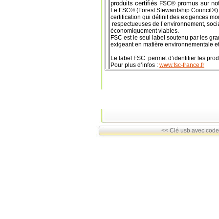
produits certifiés
promus sur not
FSC®
Le FSC® (Forest Stewardship Council®) 
certification qui définit des exigences m
respectueuses de l’environnement, socia
économiquement viables.
FSC est le seul label soutenu par les gr
exigeant en matière environnementale et 
Le label FSC permet d’identifier les produ
Pour plus d’infos :
www.fsc-france.fr
<< Clé usb avec code 