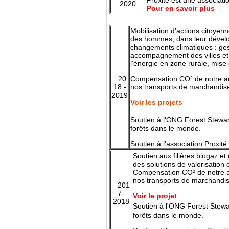
Proxité est une associati
2020
Pour en savoir plus
Mobilisation d'actions citoye
des hommes, dans leur dével
changements climatiques : ge
accompagnement
des villes e
l'énergie en zone rurale, mise
20
Compensation CO² de notre act
18 -
nos
transports
de marchandise
2019
Voir les projets
Soutien à l'ONG
Forest Stewar
forêts dans le monde.
Soutien à l'association Proxité
Soutien aux filières biogaz 
des solutions de valorisation
Compensation CO² de notre ac
nos
transports
de marchandise
201
7-
Voir le projet
2018
Soutien à l'ONG
Forest Stewa
forêts dans le monde.