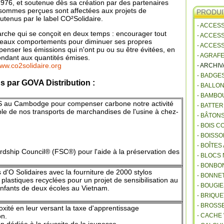
 1976, et soutenue dès sa création par des partenaires
ommes perçues sont affectées aux projets de
PRODUI
tenus par le label CO²Solidaire.
- ACCES
rche qui se conçoit en deux temps : encourager tout
- ACCES
veaux comportements pour diminuer ses propres
- ACCES
penser les émissions qui n'ont pu ou su être évitées, en
- AGRAF
ondant aux quantités émises.
ww.co2solidaire.org
- ARCHI
- BADGE
s par GOVA Distribution :
- BALLO
- BAMBO
ES au Cambodge pour compenser carbone
notre activité
- BATTE
ble de nos
transports
de marchandises de l'usine à chez-
- BÂTON
- BOIS 
- BOISSO
- BOÎTES
rdship Council
®
(FSC®)
pour
l'aide à la préservation des
- BLOCS
- BONBO
 d'O Solidaires avec la fourniture de 2000 stylos
- BONNET
s plastiques recyclées pour un projet de sensibilisation au
- BOUGI
enfants de deux écoles au Vietnam.
- BRIQU
- BROSS
oxité en leur versant la taxe d'apprentissage
on.
- CACHE