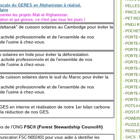
locale du GERES en Afghanistan à réalisé.
- PELLE
- PINCE 
enter les projets Mali et Afghanistan.
- PET R
ion et qui groove, ce n'est pas tous les jours !
- PNEU 
 "Vattanak" de cuisson solaires au Cambodge
pour
éviter
la
- POCHE
ctivité profes
sionnelle
et de l'ensemble de
nos
- PORTE
de l'usine
à chez-vous.
- PORTE
- PORTE
ts solaires en Inde
pour éviter
la
déforestation.
- PORTE
ctivité profes
et de l'ensemble de nos
sionnelle
- PORTE
de l'usine
à chez-vous.
- PORTE
- PORTE
 de cuisson solaires dans le sud du Maroc
pour éviter
la
- PORTE
ctivité profes
sionnelle
et de l'ensemble
de nos
- PORTE
de l'usine
à chez-vous.
- PORTE
- PORTE
- POTS 
ES en interne et réalisation de notre
1er
bilan carbone.
 la réduction de nos GES.
- POST-I
- POWE
- PUZZLE
ons de l'ONG
FSC® (Forest Stewardship Council®)
- REGLES
unication FSC-N002401 pour vous aider à identifier les
- SACS -