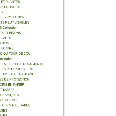
S ET PLANTES
NOS PRODUITS
TS
 DE PROTECTION
ETS REUTILISABLES
ES
Collection
ES ET BIDONS
S CADDIE
N BOIS
T LOISIRS
RD OU TOUR DE COU
ollection
TTES ET PORTE-DOCUMENTS
TTES POLYPROPYLENE
EURS TABLEAU BLANC
ES DE PROTECTION
OIRS EN PAPIER
ET TASSES
CERAMIQUES
ISOTHERMES
S, CHEMIN DE TABLE
LAGES
LUIES