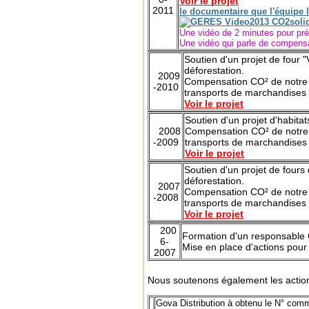
Voir le projet
2011
le documentaire que l'équipe 
Une vidéo de 2 minutes pour prés
Une vidéo qui parle de compensat
Soutien d'un projet de four
déforestation.
2009
Compensation CO² de notre a
-2010
transports de marchandises 
Voir le projet
Soutien d'un projet d'habita
2008
Compensation CO² de notre a
-2009
transports de marchandises 
Voir le projet
Soutien d'un projet de fours
déforestation.
2007
Compensation CO² de notre a
-2008
transports de marchandises 
Voir le projet
200
Formation d'un responsable G
6-
Mise en place d'actions pour
2007
Nous soutenons également les acti
Gova Distribution à obtenu le N° comm