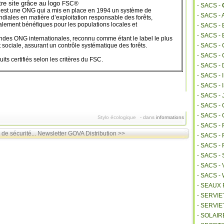
re site grâce au logo
FSC®
- SACS -
est une ONG qui a mis en place en 1994 un système de
- SACS -
ondiales en matière d’exploitation responsable des forêts,
lement bénéfiques pour les populations locales et
- SACS 
- SACS -
andes ONG internationales, reconnu comme étant le label le plus
sociale, assurant un contrôle systématique des forêts.
- SACS -
- SACS -
its certifiés selon les critères du FSC.
- SACS -
- SACS -
- SACS 
- SACS -
- SACS 
- SACS -
Stylo écologique
-
dans
informations
- SACS -
de sécurité...
Newsletter GOVA Distribution >>
- SACS 
- SACS 
- SACS -
- SACS -
- SACS 
- SEAUX
- SERVI
- SERVIE
- SOLAIR