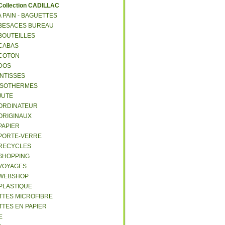
C
ollection CADILLAC
 A PAIN - BAGUETTES
- BESACES BUREAU
 BOUTEILLES
 CABAS
 COTON
 DOS
 INTISSES
- ISOTHERMES
 JUTE
- ORDINATEUR
 ORIGINAUX
 PAPIER
- PORTE-VERRE
- RECYCLES
 SHOPPING
 VOYAGES
- WEBSHOP
 PLASTIQUE
ETTES MICROFIBRE
TTES EN PAPIER
E