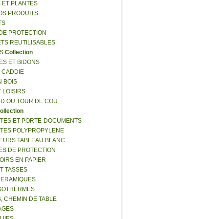
S ET PLANTES
NOS PRODUITS
TS
 DE PROTECTION
ETS REUTILISABLES
ES
Collection
ES ET BIDONS
S CADDIE
N BOIS
T LOISIRS
RD OU TOUR DE COU
ollection
TTES ET PORTE-DOCUMENTS
TTES POLYPROPYLENE
EURS TABLEAU BLANC
ES DE PROTECTION
OIRS EN PAPIER
ET TASSES
CERAMIQUES
ISOTHERMES
S, CHEMIN DE TABLE
LAGES
LUIES