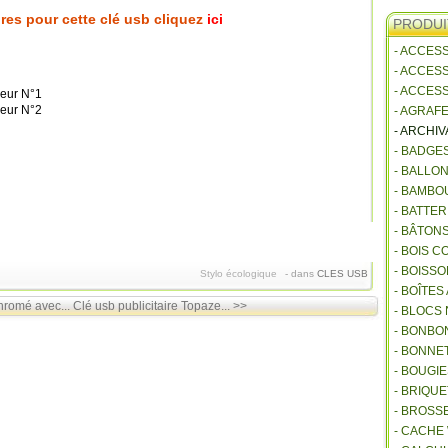
res pour cette clé usb cliquez
ici
PRODUI
- ACCES
- ACCES
- ACCES
- AGRAF
- ARCHI
- BADGE
- BALLO
- BAMBO
- BATTE
- BÂTON
- BOIS 
- BOISSO
Stylo écologique
-
dans
CLES USB
- BOÎTES
hromé avec...
Clé usb publicitaire Topaze... >>
- BLOCS
- BONBO
- BONNET
- BOUGI
- BRIQU
- BROSS
- CACHE