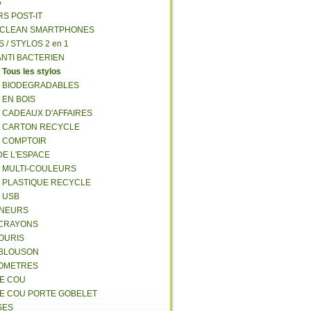
S
RS POST-IT
Y CLEAN SMARTPHONES
S / STYLOS 2 en 1
ANTI BACTERIEN
S
Tous les stylos
S BIODEGRADABLES
 EN BOIS
S CADEAUX D'AFFAIRES
S CARTON RECYCLE
S COMPTOIR
DE L'ESPACE
S MULTI-COULEURS
S PLASTIQUE RECYCLE
S USB
GNEURS
E-CRAYONS
SOURIS
 BLOUSON
MOMETRES
DE COU
DE COU PORTE GOBELET
SES