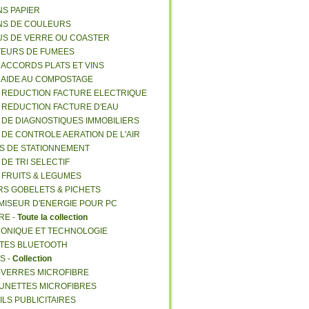
NS PAPIER
NS DE COULEURS
US DE VERRE OU COASTER
TEURS DE FUMEES
E ACCORDS PLATS ET VINS
E AIDE AU COMPOSTAGE
E REDUCTION FACTURE ELECTRIQUE
E REDUCTION FACTURE D'EAU
E DE DIAGNOSTIQUES IMMOBILIERS
E DE CONTROLE AERATION DE L'AIR
ES DE STATIONNEMENT
 DE TRI SELECTIF
E FRUITS & LEGUMES
RS GOBELETS & PICHETS
MISEUR D'ENERGIE POUR PC
RE -
Toute la collection
RONIQUE ET TECHNOLOGIE
NTES BLUETOOTH
S -
Collection
E-VERRES MICROFIBRE
 LUNETTES MICROFIBRES
ILS PUBLICITAIRES