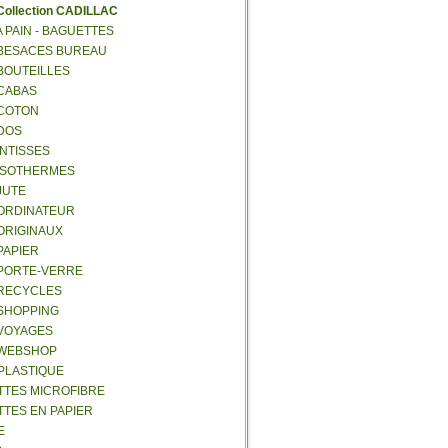
C
ollection CADILLAC
 A PAIN - BAGUETTES
- BESACES BUREAU
 BOUTEILLES
 CABAS
 COTON
 DOS
 INTISSES
- ISOTHERMES
 JUTE
- ORDINATEUR
 ORIGINAUX
 PAPIER
- PORTE-VERRE
- RECYCLES
 SHOPPING
 VOYAGES
- WEBSHOP
 PLASTIQUE
ETTES MICROFIBRE
TTES EN PAPIER
E