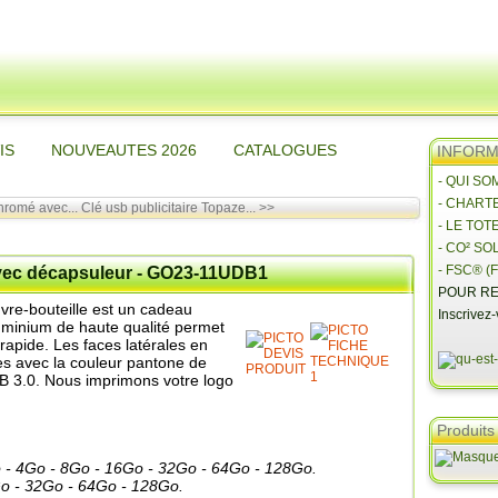
IS
NOUVEAUTES 2026
CATALOGUES
INFORMA
- QUI S
- CHART
hromé avec...
Clé usb publicitaire Topaze... >>
- LE TOT
- CO² SO
- FSC® (F
 avec décapsuleur - GO23-11UDB1
POUR RE
uvre-bouteille est un cadeau
Inscrivez
aluminium de haute qualité permet
rapide. Les faces latérales en
es avec la couleur pantone de
SB 3.0. Nous imprimons votre logo
Produits
- 4Go - 8Go - 16Go - 32Go - 64Go - 128Go.
 - 32Go - 64Go - 128Go.