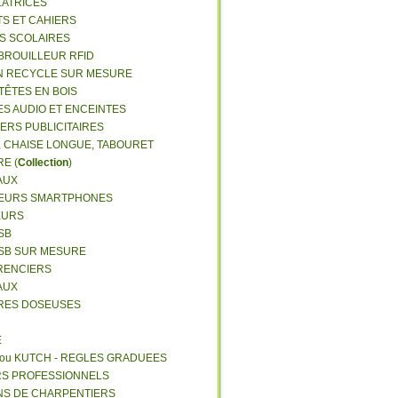
LATRICES
TS ET CAHIERS
RS SCOLAIRES
 BROUILLEUR RFID
N RECYCLE SUR MESURE
TÊTES EN BOIS
ES AUDIO ET ENCEINTES
IERS PUBLICITAIRES
E, CHAISE LONGUE, TABOURET
E (
Collection
)
AUX
GEURS SMARTPHONES
EURS
SB
USB SUR MESURE
RENCIERS
AUX
ERES DOSEUSES
E
 ou KUTCH - REGLES GRADUEES
RS PROFESSIONNELS
NS DE CHARPENTIERS