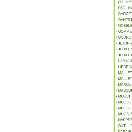
- FLEUR
- FSC - 
- GADGE
- GANTS
- GOBEL
- GOMM
- GOURD
- JETON
- JEUX E
- JEUX E
- LANYA
- LIEGE
C
- MALLE
- MALLE
- MARQU
- MASQU
- MOUCH
- MUGS 
- MUGS 
- MUGS 
- NAPPE
- OUTIL
- PARAP